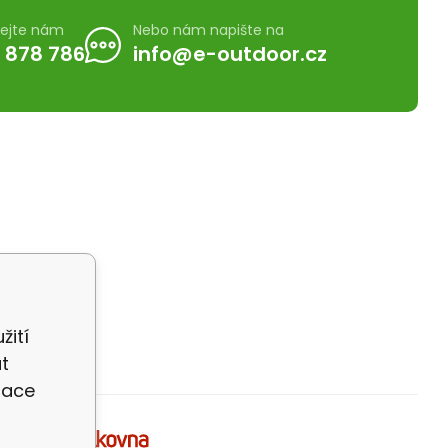
lejte nám
Nebo nám napište na
 878 786
info@e-outdoor.cz
žití
t
zace