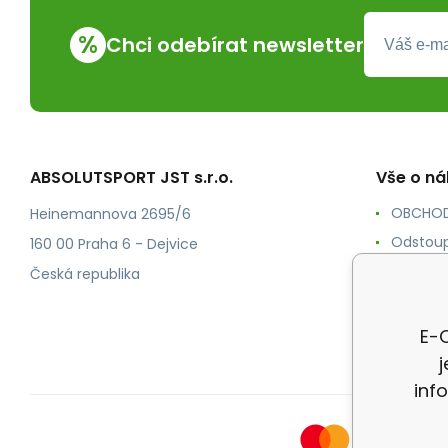
%
Chci odebírat newsletter
ABSOLUTSPORT JST s.r.o.
Vše o n
OBCHOD
Heinemannova 2695/6
Odstoup
160 00 Praha 6 - Dejvice
KONTAK
Česká republika
POŠTOV
Ochrana
E-O
inf