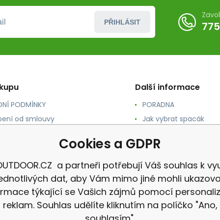
Zavo
PŘIHLÁSIT
775
ákupu
Další informace
NÍ PODMÍNKY
PORADNA
ení od smlouvy
Jak vybrat spacák
TY
Jak vybrat batoh
Cookies a GDPR
NÉ A DOPRAVA
Jak vybrat karimatku
 osobních údajů
Reklamace
UTDOOR.CZ a partneři potřebují Váš souhlas k vyu
jednotlivých dat, aby Vám mimo jiné mohli ukazova
ormace týkající se Vašich zájmů pomocí personali
reklam. Souhlas udělíte kliknutím na políčko "Ano,
souhlasím".