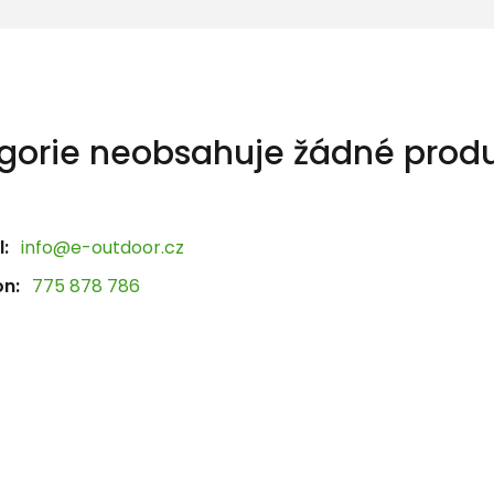
gorie neobsahuje žádné produ
:
info@e-outdoor.cz
on:
775 878 786