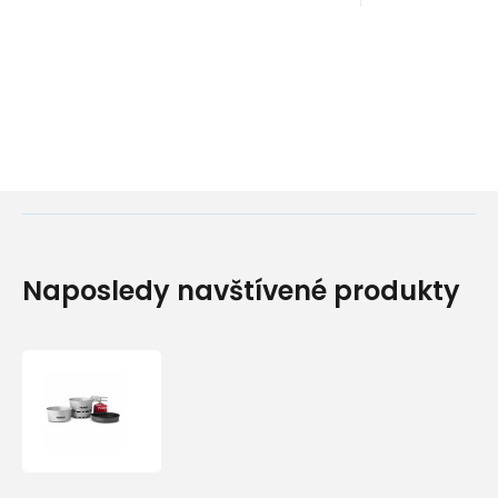
Naposledy navštívené produkty
Sada
na
vaření
Primus
Essential