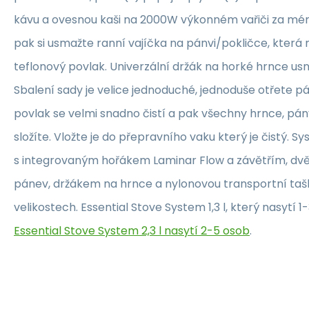
kávu a ovesnou kaši na 2000W výkonném vařiči za méně
pak si usmažte ranní vajíčka na pánvi/pokličce, která
teflonový povlak. Univerzální držák na horké hrnce usn
Sbalení sady je velice jednoduché, jednoduše otřete p
povlak se velmi snadno čistí a pak všechny hrnce, pán
složíte. Vložte je do přepravního vaku který je čistý. 
s integrovaným hořákem Laminar Flow a závětřím, dvěm
pánev, držákem na hrnce a nylonovou transportní taško
velikostech. Essential Stove System 1,3 l, který nasytí 
Essential Stove System 2,3 l nasytí 2-5 osob
.