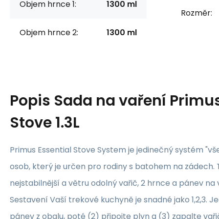
Objem hrnce 1:
1300 ml
Rozměr:
Objem hrnce 2:
1300 ml
Popis
Sada na vaření Primus
Stove 1.3L
Primus Essential Stove System je jedinečný systém "vš
osob, který je určen pro rodiny s batohem na zádech.
nejstabilnější a větru odolný vařič, 2 hrnce a pánev na 
Sestavení Vaší trekové kuchyně je snadné jako 1,2,3. J
pánev z obalu, poté (2) připojte plyn a (3) zapalte vařič