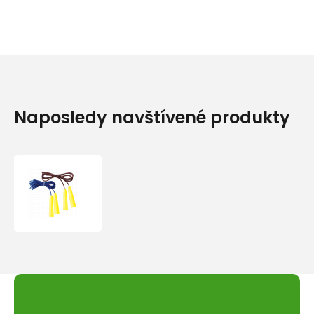
Naposledy navštívené produkty
Švihladlo
Yate
gumolano
2.5
m