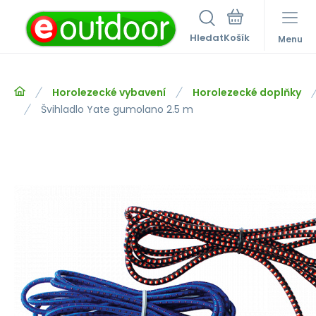
Hledat
Menu
Horolezecké vybavení
Horolezecké doplňky
Švihladlo Yate gumolano 2.5 m