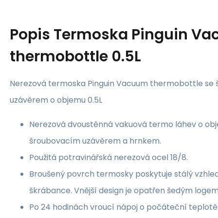
Popis
Termoska Pinguin V
thermobottle 0.5L
Nerezová termoska Pinguin Vacuum thermobottle se
uzávěrem o objemu 0.5L
Nerezová dvoustěnná vakuová termo láhev o obj
šroubovacím uzávěrem a hrnkem.
Použitá potravinářská nerezová ocel 18/8.
Broušený povrch termosky poskytuje stálý vzhled
škrábance. Vnější design je opatřen šedým logem 
Po 24 hodinách vroucí nápoj o počáteční teplot