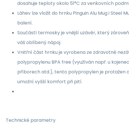
dosahuje teploty okolo 51°C za venkovních podmí
Láhev lze vložit do hrnku Pinguin Alu Mug i Steel Mu
balení.
Součástí termosky je vnější uzávěr, který zároveň
váš oblíbený nápoj.
Vnitřní část hrnku je vyrobena ze zdravotně ne
polypropylenu BPA free (využíván např. u kojenec
příborech atd.), tento polypropylen je protažen až
umožní vyšší komfort při pití.
Technické parametry