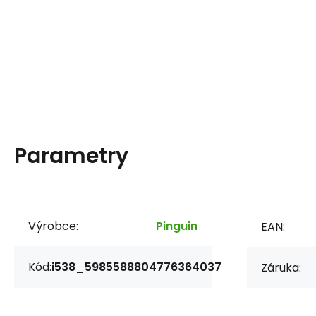
Parametry
Výrobce:
Pinguin
EAN:
Kód:
i538_5985588804776364037
Záruka: