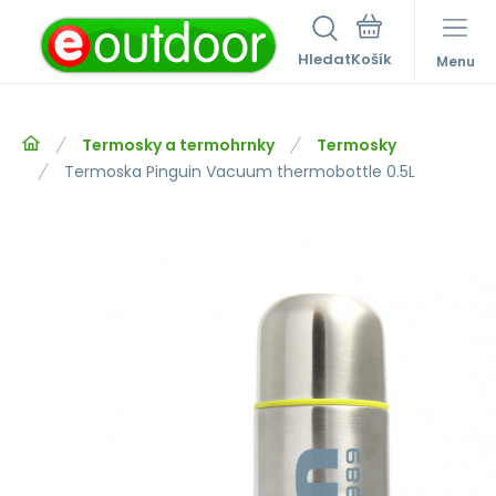
Hledat
Menu
Termosky a termohrnky
Termosky
Termoska Pinguin Vacuum thermobottle 0.5L