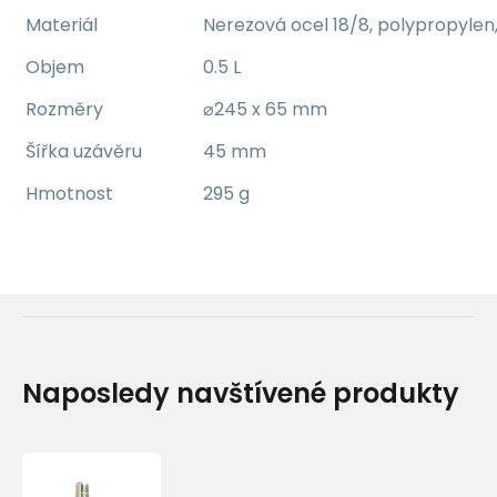
Materiál
Nerezová ocel 18/8, polypropylen, 
Objem
0.5 L
Rozměry
⌀245 x 65 mm
Šířka uzávěru
45 mm
Hmotnost
295 g
Naposledy navštívené produkty
Termoska