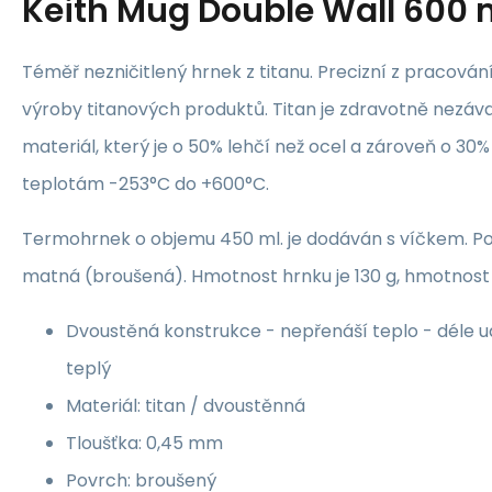
Keith Mug Double Wall 600 
Téměř nezničitlený hrnek z titanu. Precizní z pracování
výroby titanových produktů. Titan je zdravotně nezáv
materiál, který je o 50% lehčí než ocel a zároveň o 30%
teplotám -253°C do +600°C.
Termohrnek o objemu 450 ml. je dodáván s víčkem. P
matná (broušená). Hmotnost hrnku je 130 g, hmotnost 
Dvoustěná konstrukce - nepřenáší teplo - déle u
teplý
Materiál: titan / dvoustěnná
Tloušťka: 0,45 mm
Povrch: broušený