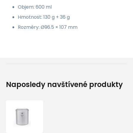
Objem: 600 ml
Hmotnost: 130 g + 36 g
Rozměry: Ø96.5 × 107 mm
Naposledy navštívené produkty
Titanový
termohrnek
s
víčkem