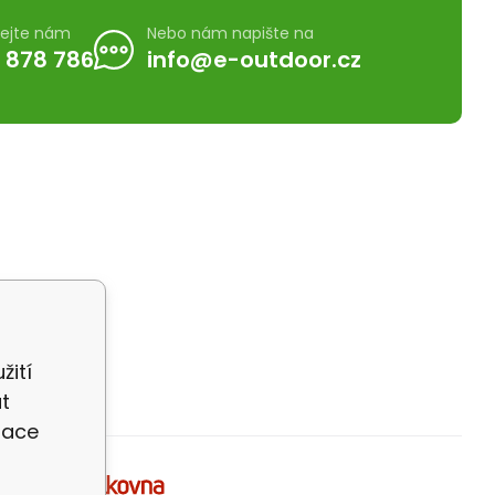
lejte nám
Nebo nám napište na
 878 786
info@e-outdoor.cz
žití
t
zace