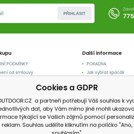
Zavo
PŘIHLÁSIT
775
ákupu
Další informace
NÍ PODMÍNKY
PORADNA
ení od smlouvy
Jak vybrat spacák
TY
Jak vybrat batoh
Cookies a GDPR
NÉ A DOPRAVA
Jak vybrat karimatku
 osobních údajů
Reklamace
UTDOOR.CZ a partneři potřebují Váš souhlas k vyu
jednotlivých dat, aby Vám mimo jiné mohli ukazova
ormace týkající se Vašich zájmů pomocí personali
reklam. Souhlas udělíte kliknutím na políčko "Ano,
souhlasím".