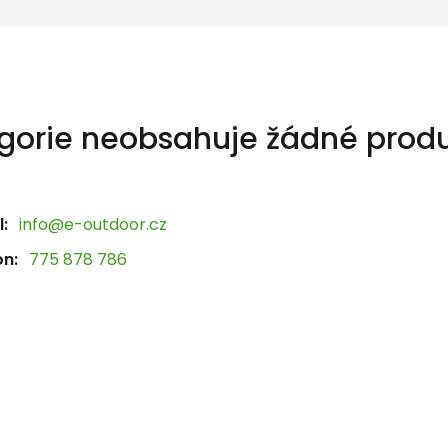
gorie neobsahuje žádné produ
:
info@e-outdoor.cz
on:
775 878 786