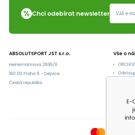
%
Chci odebírat newsletter
ABSOLUTSPORT JST s.r.o.
Vše o n
OBCHOD
Heinemannova 2695/6
Odstoup
160 00 Praha 6 - Dejvice
KONTAK
Česká republika
POŠTOV
Ochrana
E-O
inf