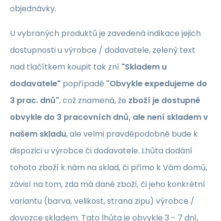
objednávky.
U vybraných produktů je zavedená indikace jejich
dostupnosti u výrobce / dodavatele, zelený text
nad tlačítkem koupit tak zní
"Skladem u
dodavatele"
popřípadě
"Obvykle expedujeme do
3 prac. dnů"
, což znamená, že
zboží je dostupné
obvykle do 3 pracovních dnů, ale není skladem v
našem skladu
, ale velmi pravděpodobně bude k
dispozici u výrobce či dodavatele. Lhůta dodání
tohoto zboží k nám na sklad, či přímo k Vám domů,
závisí na tom, zda má dané zboží, či jeho konkrétní
variantu (barva, velikost, strana zipu) výrobce /
dovozce skladem. Tato lhůta je obvykle 3 - 7 dní,