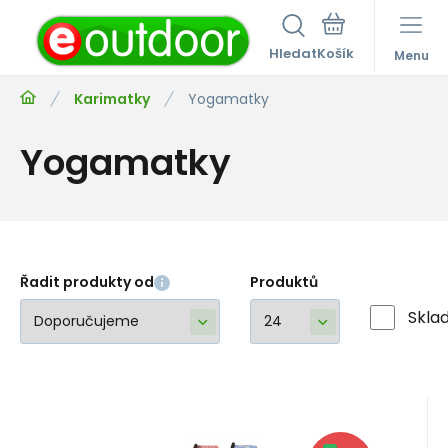
Hledat
Menu
Karimatky
Yogamatky
Yogamatky
Řadit produkty od
Produktů
Skla
Kód:
P5385