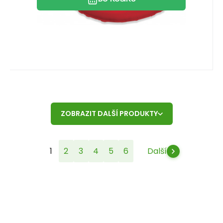
ZOBRAZIT DALŠÍ PRODUKTY
1
2
3
4
5
6
Další