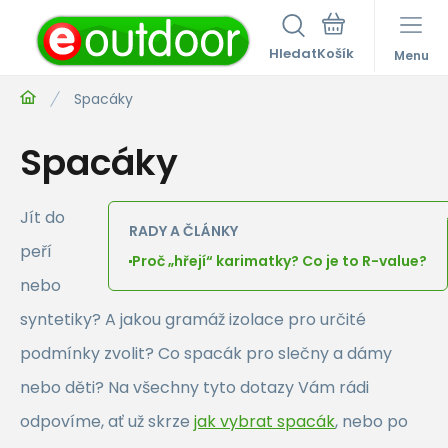
Hledat
Menu
Spacáky
Spacáky
Jít do
RADY A ČLÁNKY
peří
Proč „hřejí“ karimatky? Co je to R-value?
nebo
syntetiky? A jakou gramáž izolace pro určité
podmínky zvolit? Co spacák pro slečny a dámy
nebo děti? Na všechny tyto dotazy Vám rádi
odpovíme, ať už skrze
jak vybrat spacák
, nebo po