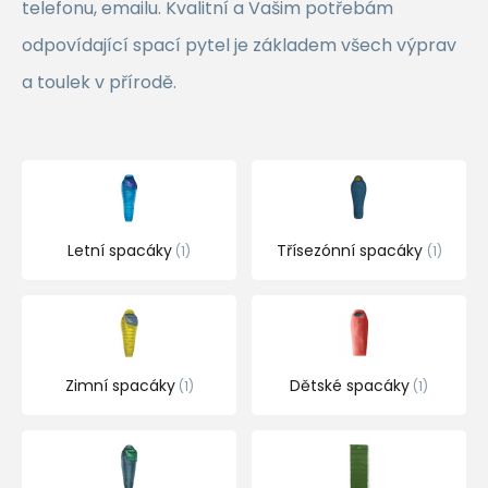
telefonu, emailu. Kvalitní a Vašim potřebám
odpovídající spací pytel je základem všech výprav
a toulek v přírodě.
Letní spacáky
Třísezónní spacáky
1
1
Zimní spacáky
Dětské spacáky
1
1