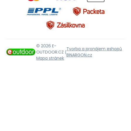
© 2026 E-
Tvorba a pronájem eshopů
OUTDOOR.CZ |
BINARGON.cz
Mapa stránek