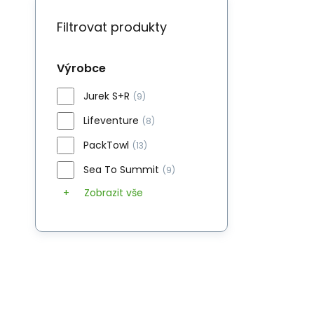
Filtrovat produkty
Výrobce
Jurek S+R
(9)
Lifeventure
(8)
PackTowl
(13)
Sea To Summit
(9)
Zobrazit vše