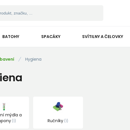
BATOHY
SPACÁKY
SVÍTILNY A ČELOVKY
bavení
Hygiena
iena
ní mýdla a
mpony
Ručníky
1
1