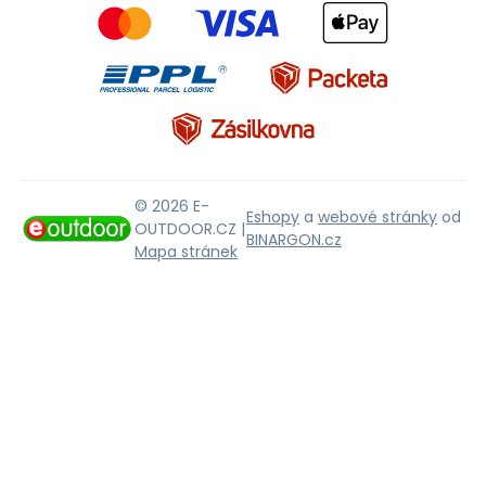
© 2026 E-
Eshopy
a
webové stránky
od
OUTDOOR.CZ |
BINARGON.cz
Mapa stránek