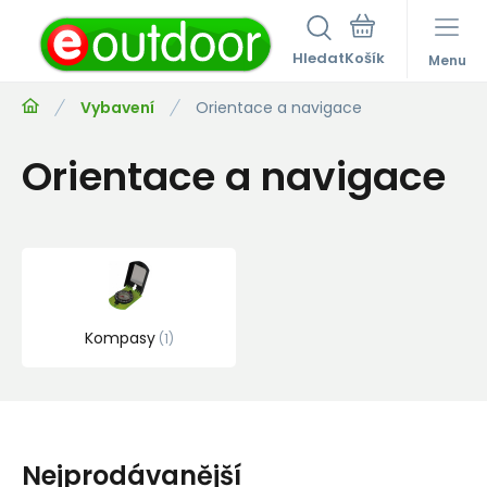
Hledat
Menu
Vybavení
Orientace a navigace
Orientace a navigace
Kompasy
1
Nejprodávanější