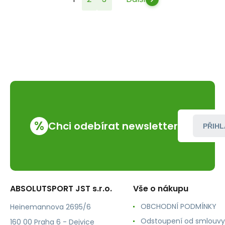
%
Chci odebírat newsletter
PŘIHL
ABSOLUTSPORT JST s.r.o.
Vše o nákupu
OBCHODNÍ PODMÍNKY
Heinemannova 2695/6
Odstoupení od smlouvy
160 00 Praha 6 - Dejvice