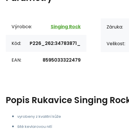
Výrobce:
Singing Rock
Záruka:
Kód:
P226_262:34783871_
Velikost:
EAN:
8595033322479
Popis
Rukavice Singing Roc
vyrobeny z kvalitní kůže
šité kevlarovou nití