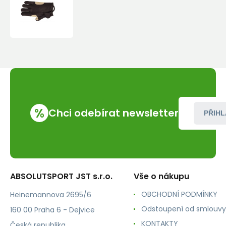
Singing
Rock
Grippy
%
Chci odebírat newsletter
PŘIHL
ABSOLUTSPORT JST s.r.o.
Vše o nákupu
OBCHODNÍ PODMÍNKY
Heinemannova 2695/6
Odstoupení od smlouvy
160 00 Praha 6 - Dejvice
KONTAKTY
Česká republika