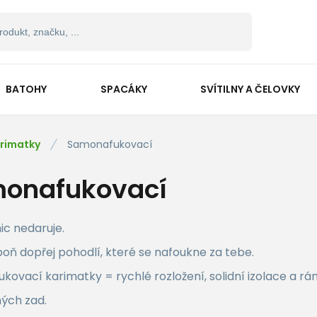
BATOHY
SPACÁKY
SVÍTILNY A ČELOVKY
rimatky
Samonafukovací
onafukovací
nic nedaruje.
poň dopřej pohodlí, které se nafoukne za tebe.
ovací karimatky = rychlé rozložení, solidní izolace a rá
ých zad.