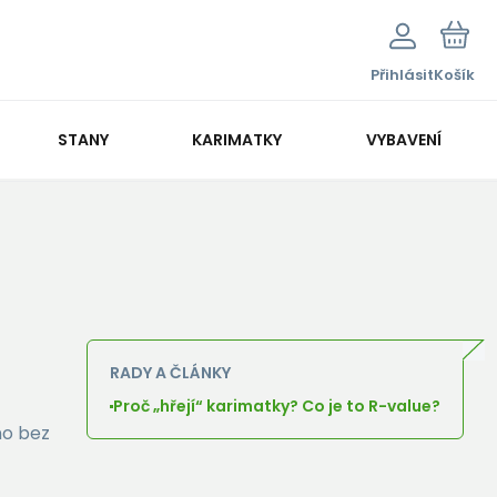
Přihlásit
Košík
STANY
KARIMATKY
VYBAVENÍ
RADY A ČLÁNKY
Proč „hřejí“ karimatky? Co je to R-value?
no bez