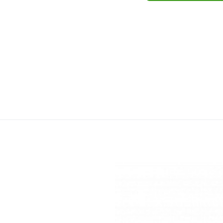
1
MSR Stan 
Turistický stan pro 4 osoby