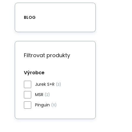
BLOG
Filtrovat produkty
Výrobce
Jurek S+R
(3)
MSR
(2)
Pinguin
(11)