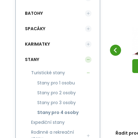
BATOHY
EAN:
8592494000311
Kód:
10931
3
Obvykle expedujeme do 3
Jurek S+R
9 429
Záruka
Kč
30 měsíců
 4
Stan Jurek S+R Midi 4
P
10 600
Kč
dnů
A
ZDARMA
DUO
Stan Jurek S+R Midi 4 DUO
Ul
SPACÁKY
Oblíbený
Porovnat
je stan pro 4 osoby se
os
%
-11%
DO KOŠÍKU
dvěma vchody. Ideální
KARIMATKY
A
SLEVA
rodinný stan i do
STANY
nepříznivých podmínek.
Turistické stany
Stany pro 1 osobu
Stany pro 2 osoby
Stany pro 3 osoby
Stany pro 4 osoby
Expediční stany
Rodinné a rekreační
Řadit pro