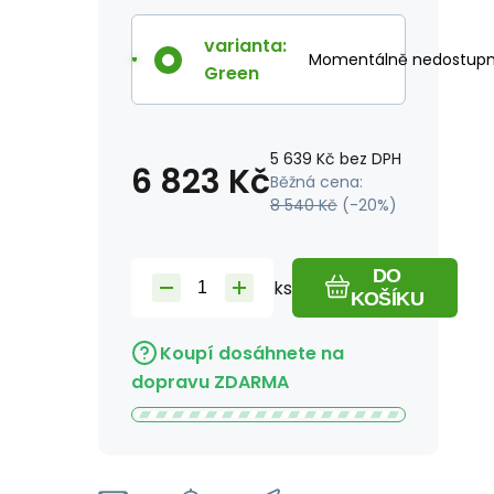
varianta
:
Momentálně nedostup
Green
5 639
Kč
bez DPH
6 823
Kč
Běžná cena:
8 540
Kč
(-
20
%)
DO
ks
KOŠÍKU
Koupí dosáhnete na
dopravu ZDARMA