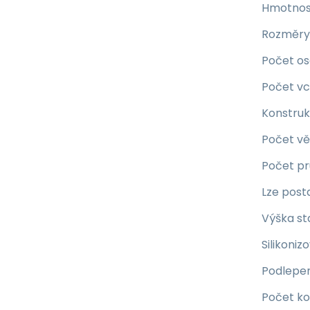
Hmotnost
Rozměry 
Počet o
Počet v
Konstru
Počet vě
Počet pr
Lze posta
Výška st
Silikoniz
Podlepe
Počet ko