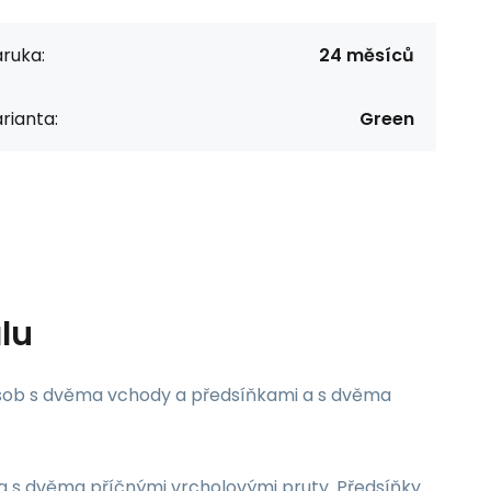
ruka:
24 měsíců
rianta:
Green
lu
 osob s dvěma vchody a předsíňkami a s dvěma
a s dvěma příčnými vrcholovými pruty. Předsíňky