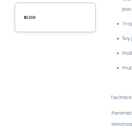
jsou
BLOG
Tro
Švy
Pod
Prut
Technick
Paramet
Hmotnos