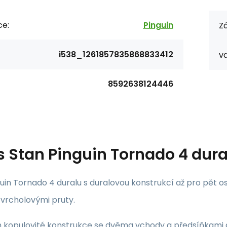
ce:
Pinguin
Zá
i538_1261857835868833412
va
8592638124446
s
Stan Pinguin Tornado 4 dura
guin Tornado 4 duralu s duralovou konstrukcí až pro pět
 vrcholovými pruty.
n kopulovité konstrukce se dvěma vchody a předsíňkami 