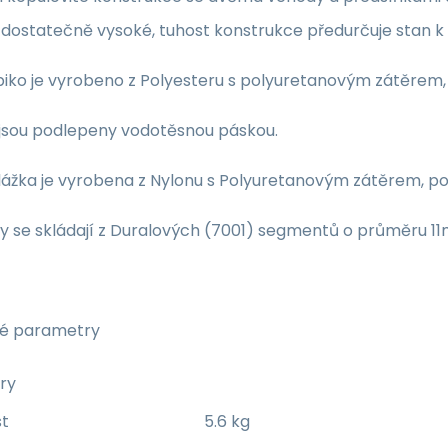
 dostatečně vysoké, tuhost konstrukce předurčuje stan k 
piko je vyrobeno z Polyesteru s polyuretanovým zátěrem,
 jsou podlepeny vodotěsnou páskou.
lážka je vyrobena z Nylonu s Polyuretanovým zátěrem, p
y se skládají z Duralových (7001) segmentů o průměru 1
é parametry
ry
t
5.6 kg