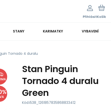
Přihlásit
Košík
STANY
KARIMATKY
VYBAVENÍ
nguin Tornado 4 duralu
Stan Pinguin
Tornado 4 duralu
RMA
Green
0
%
EVA
Kód:
i538_1261857835868833412