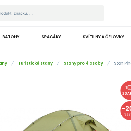
BATOHY
SPACÁKY
SVÍTILNY A ČELOVKY
any
Turistické stany
Stany pro 4 osoby
Stan Pi
ZDA
-
2
SL