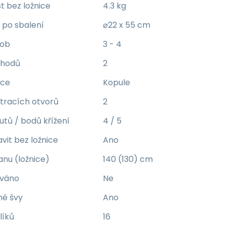
 bez ložnice
4.3 kg
po sbalení
⌀22 x 55 cm
sob
3 - 4
chodů
2
kce
Kopule
tracích otvorů
2
utů / bodů křížení
4 / 5
vit bez ložnice
Ano
anu (ložnice)
140 (130) cm
ováno
Ne
né švy
Ano
líků
16