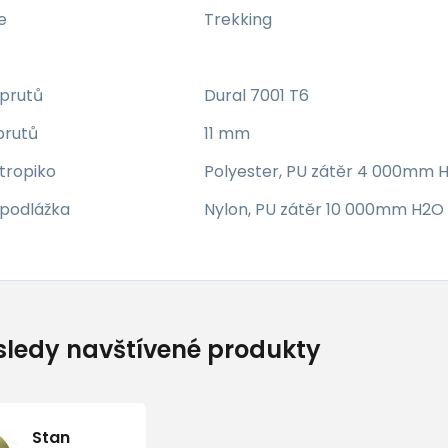
e
Trekking
 prutů
Dural 7001 T6
prutů
11 mm
 tropiko
Polyester, PU zátěr 4 000mm 
 podlážka
Nylon, PU zátěr 10 000mm H2O
ledy navštívené produkty
Stan