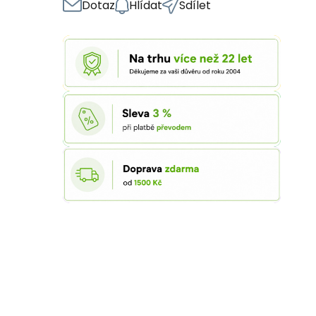
Dotaz
Hlídat
Sdílet