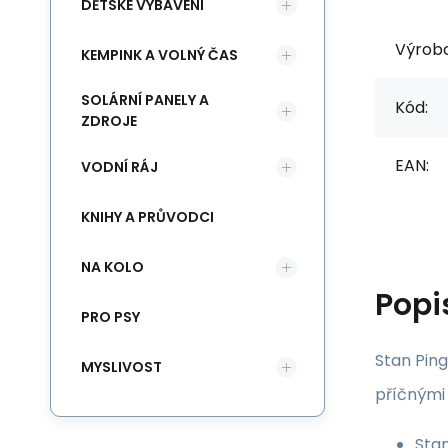
DĚTSKÉ VYBAVENÍ
Výrob
KEMPINK A VOLNÝ ČAS
SOLÁRNÍ PANELY A
Kód:
ZDROJE
EAN:
VODNÍ RÁJ
KNIHY A PRŮVODCI
NA KOLO
Popi
PRO PSY
Stan Pin
MYSLIVOST
příčnými
Sta