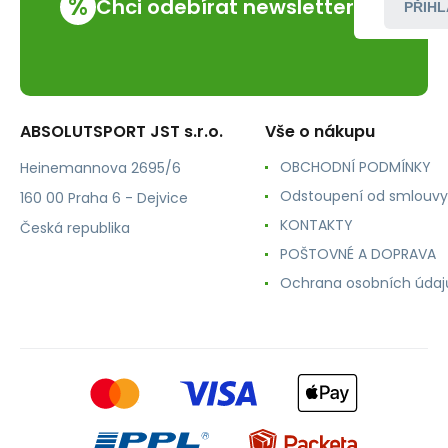
%
Chci odebírat newsletter
PŘIHL
ABSOLUTSPORT JST s.r.o.
Vše o nákupu
OBCHODNÍ PODMÍNKY
Heinemannova 2695/6
Odstoupení od smlouvy
160 00 Praha 6 - Dejvice
KONTAKTY
Česká republika
POŠTOVNÉ A DOPRAVA
Ochrana osobních údaj