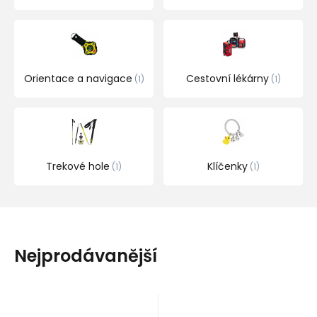
Orientace a navigace
Cestovní lékárny
1
1
Trekové hole
Klíčenky
1
1
Nejprodávanější