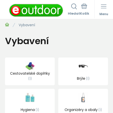
Hledat
Menu
Vybavení
Vybavení
Cestovatelské doplňky
Brýle
1
1
Hygiena
Organizéry a obaly
1
1