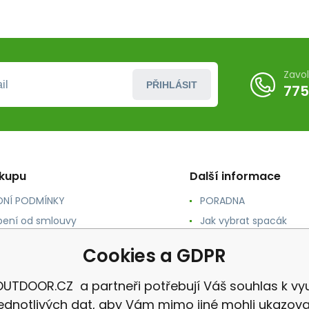
Zavo
PŘIHLÁSIT
775
ákupu
Další informace
NÍ PODMÍNKY
PORADNA
ení od smlouvy
Jak vybrat spacák
TY
Jak vybrat batoh
Cookies a GDPR
NÉ A DOPRAVA
Jak vybrat karimatku
 osobních údajů
Reklamace
UTDOOR.CZ a partneři potřebují Váš souhlas k vyu
jednotlivých dat, aby Vám mimo jiné mohli ukazova