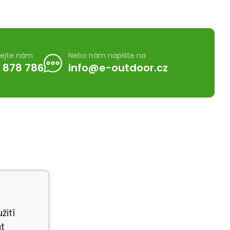
lejte nám
Nebo nám napište na
 878 786
info@e-outdoor.cz
žití
t