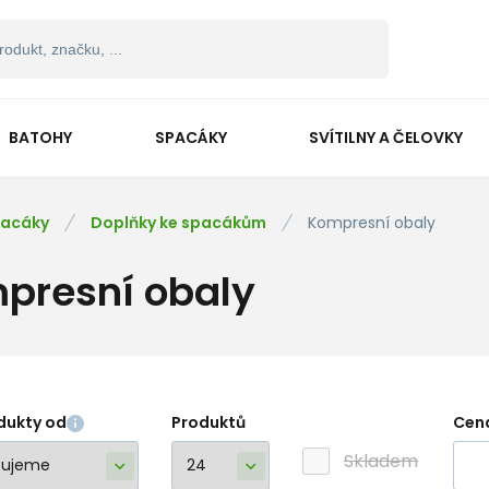
BATOHY
SPACÁKY
SVÍTILNY A ČELOVKY
acáky
Doplňky ke spacákům
Kompresní obaly
presní obaly
dukty od
Produktů
Cen
Skladem