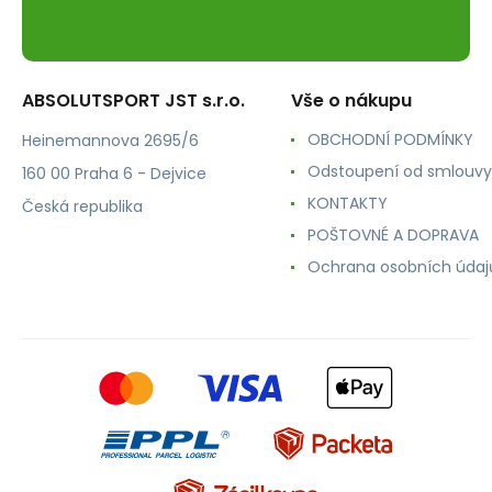
ABSOLUTSPORT JST s.r.o.
Vše o nákupu
OBCHODNÍ PODMÍNKY
Heinemannova 2695/6
Odstoupení od smlouvy
160 00 Praha 6 - Dejvice
KONTAKTY
Česká republika
POŠTOVNÉ A DOPRAVA
Ochrana osobních údaj