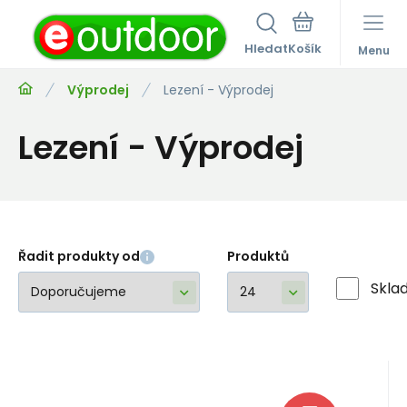
Hledat
Menu
Výprodej
Lezení - Výprodej
Lezení - Výprodej
Řadit produkty od
Produktů
Skla
Kód:
EAN:
BD2202150000ALL1
793661030645