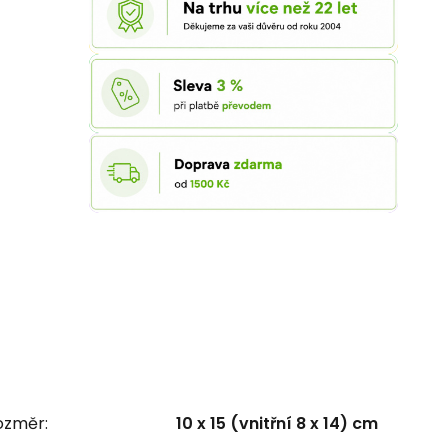
ozměr:
10 x 15 (vnitřní 8 x 14) cm