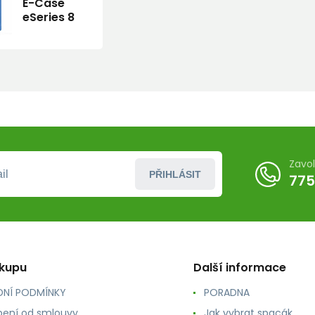
E-Case
eSeries 8
Zavo
PŘIHLÁSIT
775
ákupu
Další informace
NÍ PODMÍNKY
PORADNA
ení od smlouvy
Jak vybrat spacák