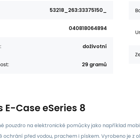
53218_263:33375150_
Ba
040818064894
Ur
:
doživotní
Z
ost:
29 gramů
s
E-Case eSeries 8
é pouzdro na elektronické pomůcky jako například mobiln
vě ochrání před vodou, prachem i pískem. Vyrobeno je z 