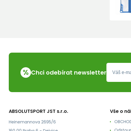
%
Chci odebírat newsletter
ABSOLUTSPORT JST s.r.o.
Vše o n
OBCHOD
Heinemannova 2695/6
Odstoup
160 00 Praha 6 - Dejvice