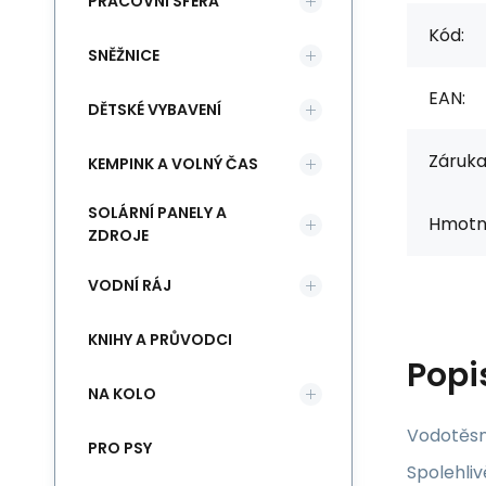
PRACOVNÍ SFÉRA
Kód:
SNĚŽNICE
EAN:
DĚTSKÉ VYBAVENÍ
Záruka
KEMPINK A VOLNÝ ČAS
SOLÁRNÍ PANELY A
Hmotn
ZDROJE
VODNÍ RÁJ
KNIHY A PRŮVODCI
Popi
NA KOLO
Vodotěsn
PRO PSY
Spolehli