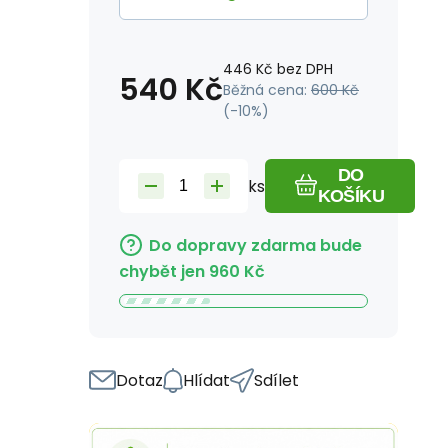
446
Kč
bez DPH
540
Kč
Běžná cena:
600
Kč
(-
10
%)
DO
ks
KOŠÍKU
Do dopravy zdarma bude
chybět jen
960
Kč
Dotaz
Hlídat
Sdílet