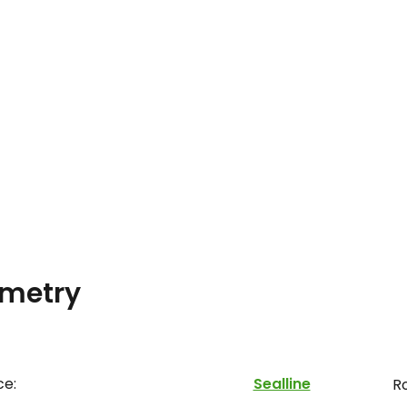
metry
ce:
Sealline
R