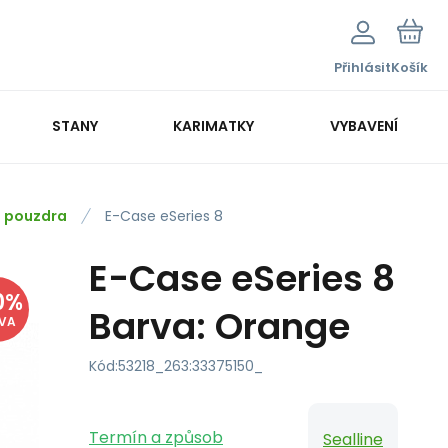
Přihlásit
Košík
STANY
KARIMATKY
VYBAVENÍ
 pouzdra
E-Case eSeries 8
E-Case eSeries 8
0
%
Barva: Orange
EVA
Kód:
53218_263:33375150_
Termín a způsob
Sealline