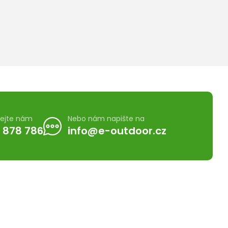
lejte nám
Nebo nám napište na
 878 786
info@e-outdoor.cz