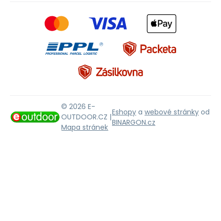
© 2026 E-
Eshopy
a
webové stránky
od
OUTDOOR.CZ |
BINARGON.cz
Mapa stránek