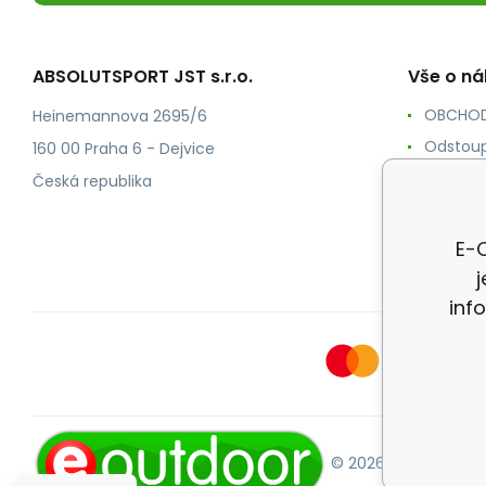
ABSOLUTSPORT JST s.r.o.
Vše o n
OBCHOD
Heinemannova 2695/6
Odstoup
160 00 Praha 6 - Dejvice
KONTAK
Česká republika
POŠTOV
Ochrana
E-O
inf
© 2026 E-OUTDOOR.