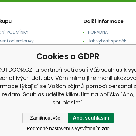
ákupu
Další informace
NÍ PODMÍNKY
PORADNA
ení od smlouvy
Jak vybrat spacák
TY
Jak vybrat batoh
Cookies a GDPR
NÉ A DOPRAVA
Jak vybrat karimatku
 osobních údajů
Reklamace
UTDOOR.CZ a partneři potřebují Váš souhlas k vyu
jednotlivých dat, aby Vám mimo jiné mohli ukazova
ormace týkající se Vašich zájmů pomocí personali
reklam. Souhlas udělíte kliknutím na políčko "Ano,
souhlasím".
Zamítnout vše
Ano, souhlasím
Podrobné nastavení s vysvětlením zde
CZ |
Mapa stránek