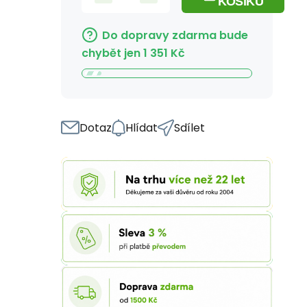
KOŠÍKU
Do dopravy zdarma bude
chybět jen
1 351
Kč
Dotaz
Hlídat
Sdílet