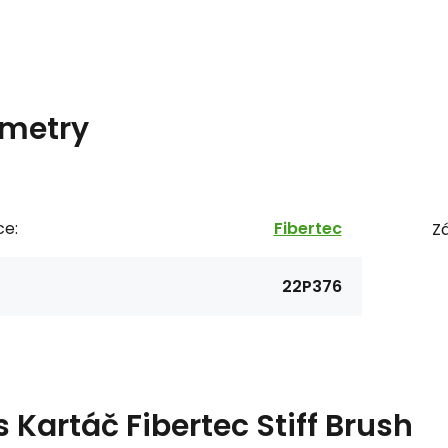
metry
ce:
Fibertec
Zá
22P376
s
Kartáč Fibertec Stiff Brush