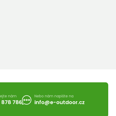
lejte nám
Nebo nám napište na
 878 786
info@e-outdoor.cz