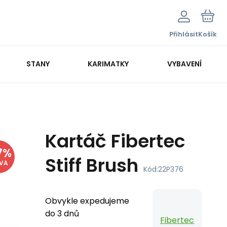
Přihlásit
Košík
STANY
KARIMATKY
VYBAVENÍ
Kartáč Fibertec
7
%
Stiff Brush
EVA
Kód:
22P376
Obvykle expedujeme
do 3 dnů
Fibertec