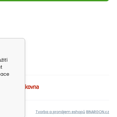
žití
t
zace
Tvorba a pronájem eshopů
BINARGON.cz