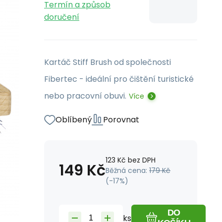
Termín a způsob
doručení
Kartáč Stiff Brush od společnosti
Fibertec - ideální pro čištění turistické
nebo pracovní obuvi.
Více
Oblíbený
Porovnat
123
Kč
bez DPH
149
Kč
Běžná cena:
179
Kč
(-
17
%)
DO
ks