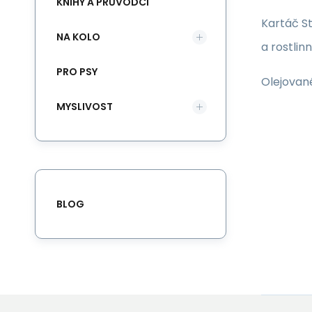
KNIHY A PRŮVODCI
Kartáč S
NA KOLO
a rostlin
PRO PSY
Olejované
MYSLIVOST
BLOG