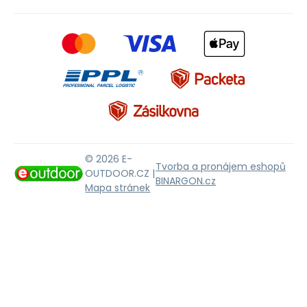
© 2026 E-
Tvorba a pronájem eshopů
OUTDOOR.CZ |
BINARGON.cz
Mapa stránek