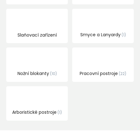
Smyce a Lanyardy
Slaňovací zařízení
1
Nožní blokanty
Pracovní postroje
10
22
Arboristické postroje
1