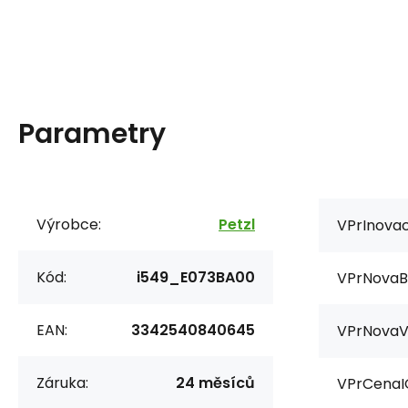
Parametry
Výrobce:
Petzl
VPrInovac
Kód:
i549_E073BA00
VPrNovaB
EAN:
3342540840645
VPrNovaV
Záruka:
24 měsíců
VPrCenaI