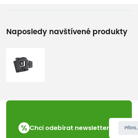
Naposledy navštívené produkty
Petzl
Příslušenství
pro
čelovky
Petzl
Slot
Adapt
%
Chci odebírat newsletter
PŘIHL