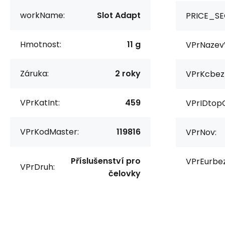
workName:
Slot Adapt
PRICE_SE
Hmotnost:
11 g
VPrNazev
Záruka:
2 roky
VPrKcbez
VPrKatInt:
459
VPrIDtop
VPrKodMaster:
119816
VPrNov:
Příslušenství pro
VPrEurbe
VPrDruh:
čelovky