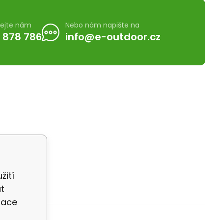
lejte nám
Nebo nám napište na
 878 786
info@e-outdoor.cz
žití
t
zace