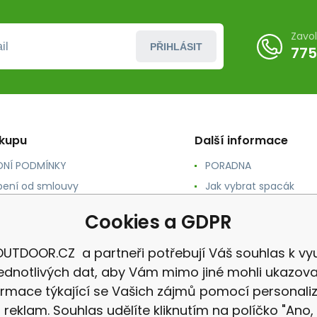
Zavo
PŘIHLÁSIT
775
ákupu
Další informace
NÍ PODMÍNKY
PORADNA
ení od smlouvy
Jak vybrat spacák
TY
Jak vybrat batoh
Cookies a GDPR
NÉ A DOPRAVA
Jak vybrat karimatku
 osobních údajů
Reklamace
UTDOOR.CZ a partneři potřebují Váš souhlas k vyu
jednotlivých dat, aby Vám mimo jiné mohli ukazova
ormace týkající se Vašich zájmů pomocí personali
reklam. Souhlas udělíte kliknutím na políčko "Ano,