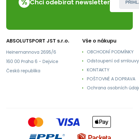
%
Chci odebírat newsletter
PŘIHL
ABSOLUTSPORT JST s.r.o.
Vše o nákupu
OBCHODNÍ PODMÍNKY
Heinemannova 2695/6
Odstoupení od smlouvy
160 00 Praha 6 - Dejvice
KONTAKTY
Česká republika
POŠTOVNÉ A DOPRAVA
Ochrana osobních údaj