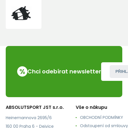
Acron
nesmeky
na
celou
botu
34-
42
%
Chci odebírat newsletter
PŘIHL
ABSOLUTSPORT JST s.r.o.
Vše o nákupu
OBCHODNÍ PODMÍNKY
Heinemannova 2695/6
Odstoupení od smlouvy
160 00 Praha 6 - Dejvice