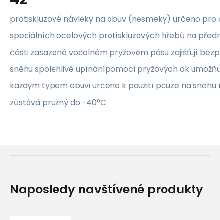
protiskluzové návleky na obuv (nesmeky) určeno pro 
speciálních ocelových protiskluzových hřebů na přední
části zasazené vodolném pryžovém pásu zajišťují bezp
sněhu spolehlivé upínánípomocí pryžových ok umožňuj
každým typem obuvi určeno k použití pouze na sněhu 
zůstává pružný do -40°C
Naposledy navštívené produkty