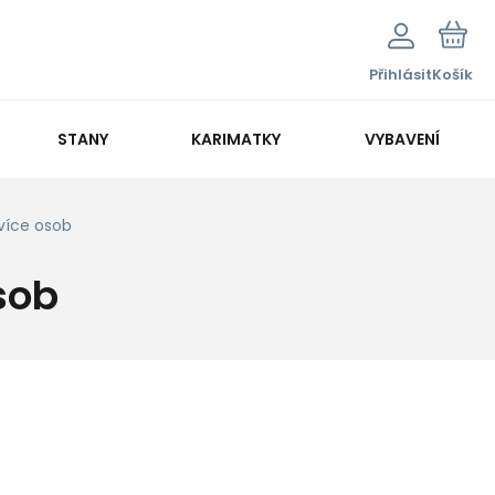
Přihlásit
Košík
STANY
KARIMATKY
VYBAVENÍ
 více osob
sob