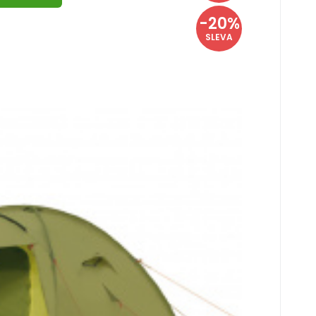
-20%
SLEVA