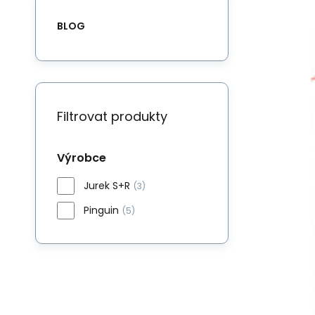
BLOG
Filtrovat produkty
Výrobce
Jurek S+R
(3)
Pinguin
(5)