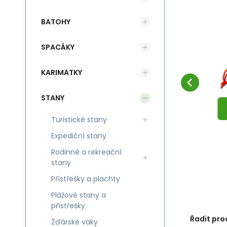
BATOHY
EAN:
Kód:
Kód dod.:
040818058091
i549_05809
05809
Skladem 1 ks
%
-21%
Záruka
593
Kč
24 měsíců
k
Stanové kolíky MSR
750
Kč
A
SLEVA
Blizzard Stake Kit
S
Stanový kolík do písku nebo
Le
SPACÁKY
Oblíbený
Porovnat
(4ks)
DO KOŠÍKU
sněhu
Wa
pr
KARIMATKY
hm
STANY
Turistické stany
Expediční stany
Rodinné a rekreační
stany
Přístřešky a plachty
Plážové stany a
přístřešky
Řadit pro
Žďárské vaky