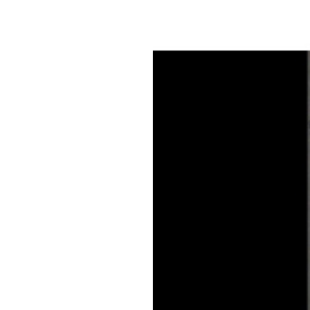
Jurek S+R
Ocelový kol
Ocelové kolíky Jurek S+R 17cm T