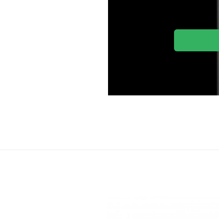
Jurek S+R
Sněhový 
Sněhové duralové kolíky Jurek 