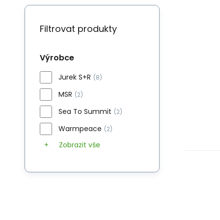
Filtrovat produkty
Výrobce
Jurek S+R
(8)
MSR
(2)
Sea To Summit
(2)
Warmpeace
(2)
Zobrazit vše