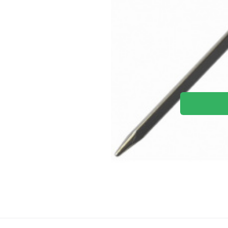
kovových kolíků a je še
k životnímu prostředí k
má na délku o 50% vyš
pevnost v krutu než jin
stanové kolíky ideální 
běžné stanování, turist
kempování