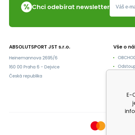
%
Chci odebírat newsletter
ABSOLUTSPORT JST s.r.o.
Vše o n
OBCHOD
Heinemannova 2695/6
Odstoup
160 00 Praha 6 - Dejvice
KONTAK
Česká republika
POŠTOV
Ochrana
E-O
inf