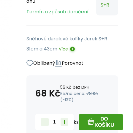
dnů
S+R
Termín a způsob doručení
Sněhové duralové kolíky Jurek S+R
31cm a 43cm
Více
Oblíbený
Porovnat
56
Kč
bez DPH
68
Kč
Běžná cena:
78
Kč
(-
13
%)
DO
ks
KOŠÍKU