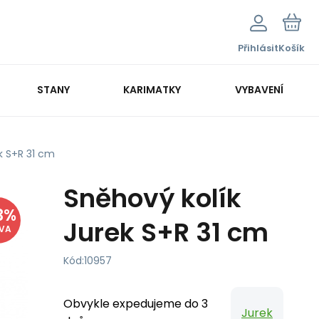
Přihlásit
Košík
STANY
KARIMATKY
VYBAVENÍ
k S+R 31 cm
Sněhový kolík
3
%
Jurek S+R 31 cm
EVA
Kód:
10957
Obvykle expedujeme do 3
Jurek