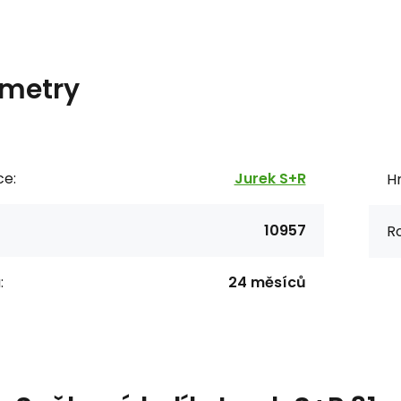
metry
ce:
Jurek S+R
H
10957
R
:
24 měsíců