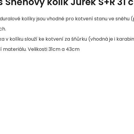
s
Sněhový kolík Jurek S+R 31 
uralové kolíky jsou vhodné pro kotvení stanu ve sněhu (
ch.
ka v kolíku slouží ke kotvení za šňůrku (vhodná je i karabin
 materiálu. Velikosti 31cm a 43cm