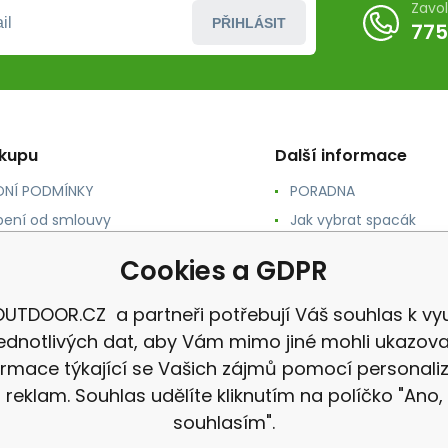
Zavo
PŘIHLÁSIT
775
ákupu
Další informace
NÍ PODMÍNKY
PORADNA
ení od smlouvy
Jak vybrat spacák
TY
Jak vybrat batoh
Cookies a GDPR
NÉ A DOPRAVA
Jak vybrat karimatku
 osobních údajů
Reklamace
UTDOOR.CZ a partneři potřebují Váš souhlas k vyu
jednotlivých dat, aby Vám mimo jiné mohli ukazova
ormace týkající se Vašich zájmů pomocí personali
reklam. Souhlas udělíte kliknutím na políčko "Ano,
souhlasím".