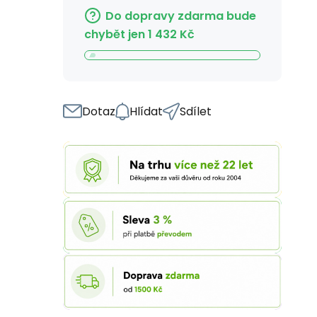
Do dopravy zdarma bude
chybět jen
1 432
Kč
Dotaz
Hlídat
Sdílet