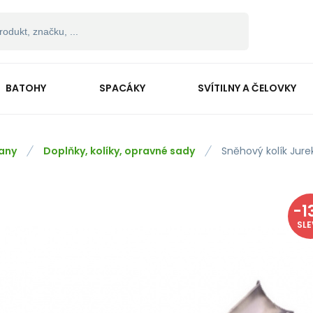
BATOHY
SPACÁKY
SVÍTILNY A ČELOVKY
any
Doplňky, kolíky, opravné sady
Sněhový kolík Jure
-
1
SL