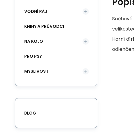
Popi
VODNÍ RÁJ
Sněhové d
KNIHY A PRŮVODCI
velikoste
Horní dír
NA KOLO
odlehčení
PRO PSY
MYSLIVOST
BLOG