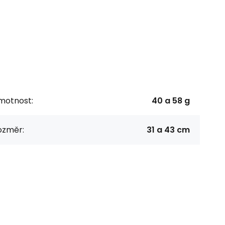
motnost:
40 a 58 g
ozměr:
31 a 43 cm