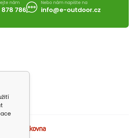
lejte nám
Nebo nám napište na
 878 786
info@e-outdoor.cz
žití
t
zace