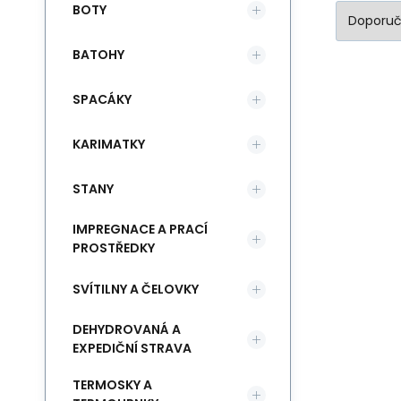
zó
BOTY
er
hm
BATOHY
ba
SPACÁKY
a 
dl
KARIMATKY
Zá
Sy
STANY
pr
no
IMPREGNACE A PRACÍ
PROSTŘEDKY
ro
sí
SVÍTILNY A ČELOVKY
za
me
DEHYDROVANÁ A
EXPEDIČNÍ STRAVA
zl
ko
TERMOSKY A