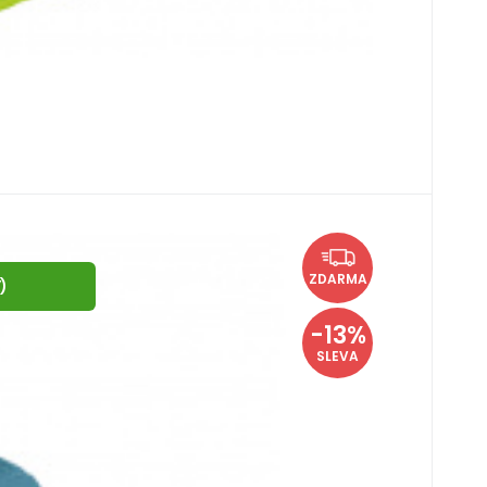
 34 Lady
Kč
ZDARMA
Y
)
ený pro delší túry a vícedenní přechody, kdy
o nejpříjemnější nošení. Klíčovým prvkem této
-13%
je ventilaci, podporuje odvod potu a snižuje
SLEVA
ozloženou zátěží batoh působí lehčeji na těle a
ze má ramenní popruhy i bederní pás tvarované
ádech, méně tlačí a přirozeněji kopíruje pohyb. O
ý nosný rám rozkládá zátěž a napíná síťovinu