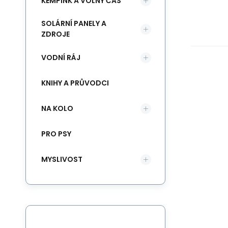
KEMPINK A VOLNÝ ČAS
ru
tr
SOLÁRNÍ PANELY A
př
ZDROJE
od
VODNÍ RÁJ
in
po
KNIHY A PRŮVODCI
sv
NA KOLO
PRO PSY
MYSLIVOST