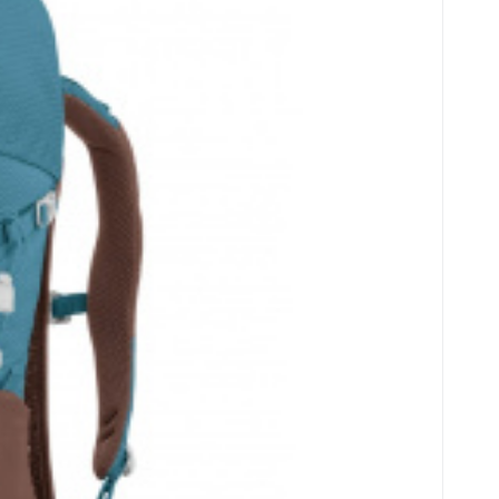
epšuje odvětrání a pocit svěžesti i v teple. Když
zip, který zpřístupní obsah bez zdlouhavého
detaily pro turistiku a trekking. Ve víku najdeš
deální na lahev a drobnosti, kapsy na bederním
rekové hole nebo cepíny, přední poutka s
o pro bezpečnostní světlo.