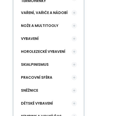
př
TERMOHRNKY
po
VAŘENÍ, VAŘIČE A NÁDOBÍ
pr
př
NOŽE A MULTITOOLY
zr
zd
VYBAVENÍ
hl
Hi
HOROLEZECKÉ VYBAVENÍ
ka
SKIALPINISMUS
tu
na
PRACOVNÍ SFÉRA
be
sí
SNĚŽNICE
na
na
DĚTSKÉ VYBAVENÍ
kt