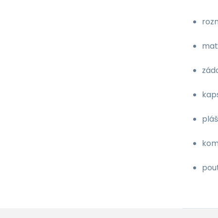
roz
mat
zád
kaps
plá
kom
pou