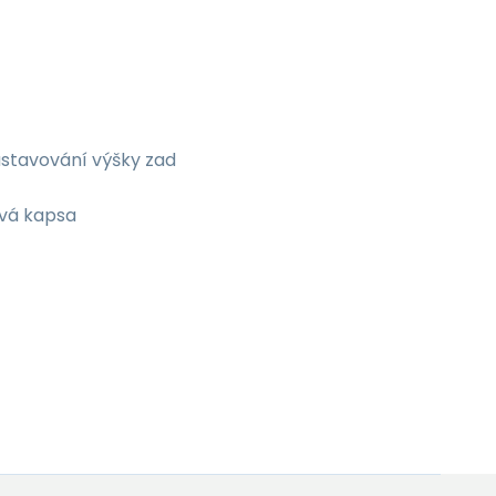
astavování výšky zad
ová kapsa