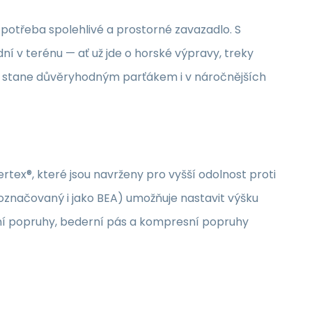
 potřeba spolehlivé a prostorné zavazadlo. S
ní v terénu — ať už jde o horské výpravy, treky
se stane důvěryhodným parťákem i v náročnějších
ex®, které jsou navrženy pro vyšší odolnost proti
označovaný i jako BEA) umožňuje nastavit výšku
nní popruhy, bederní pás a kompresní popruhy