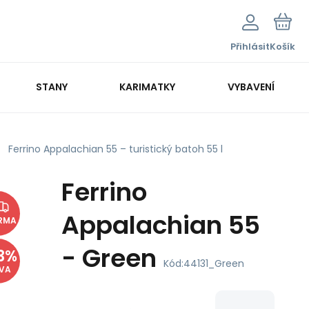
Přihlásit
Košík
STANY
KARIMATKY
VYBAVENÍ
Ferrino Appalachian 55 – turistický batoh 55 l
Ferrino
Appalachian 55
RMA
- Green
3
%
Kód:
44131_Green
EVA