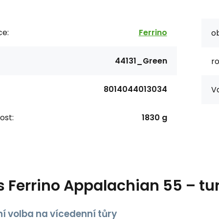
ce:
Ferrino
o
44131_Green
r
8014044013034
Va
ost:
1830 g
s
Ferrino Appalachian 55 – tur
í volba na vícedenní tůry