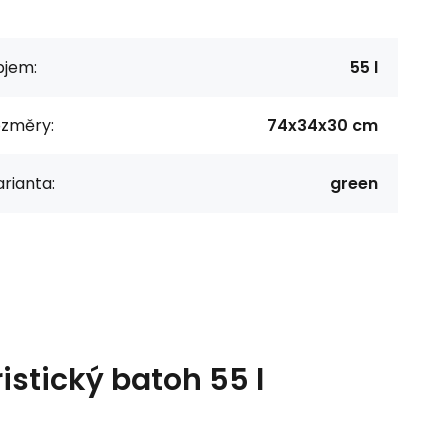
bjem:
55 l
ozměry:
74x34x30 cm
rianta:
green
istický batoh 55 l