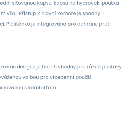
přední síťovanou kapsu, kapsu na hydrovak, poutka
ím víku. Přístup k hlavní komoře je snadný —
i. Pláštěnka je integrována pro ochranu proti
ckému designu je batoh vhodný pro různé postavy.
yváženou volbou pro vícedenní použití.
ombinovanou s komfortem.