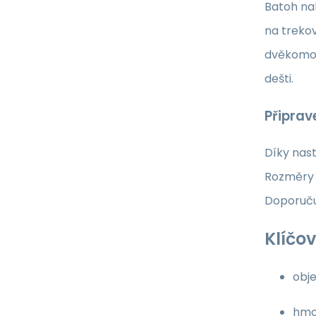
Batoh nab
na trekov
dvěkomoro
dešti.
Připrav
Díky nas
Rozměry 7
Doporučuj
Klíčov
obj
hmo