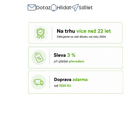
Dotaz
Hlídat
Sdílet