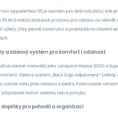
rino Appalachian 55 je navržen pro dobrodružství, kde je
5 litrů nabízí dostatek prostoru pro výbavu na několik d
ší výlety. Díky pevné konstrukci a praktickému členění 
ách.
ly a zádový systém pro komfort i odolnost
užívá odolné materiály jako Jacquard Weave 500D a Supert
protržení. Zádový systém „Back Ergo Adjustment“ (někdy 
pe rozložit váhu přes ramena a bedra. Polstrované rame
 přizpůsobit batoh vašemu tělu a pohybu.
 doplňky pro pohodlí a organizaci