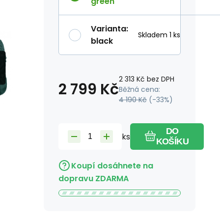
green
Varianta
:
Skladem 1 ks
black
2 313
Kč
bez DPH
2 799
Kč
Běžná cena:
4 190
Kč
(-
33
%)
DO
ks
KOŠÍKU
Koupí dosáhnete na
dopravu ZDARMA