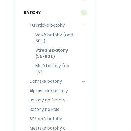
BATOHY
Turistické batohy
Velké batohy (nad
60 L)
Střední batohy
(35-60 L)
Malé batohy (do
35 L)
Dámské batohy
Alpinistické batohy
Batohy na ferraty
Batohy na kolo
Běžecké batohy
Městské batohy a