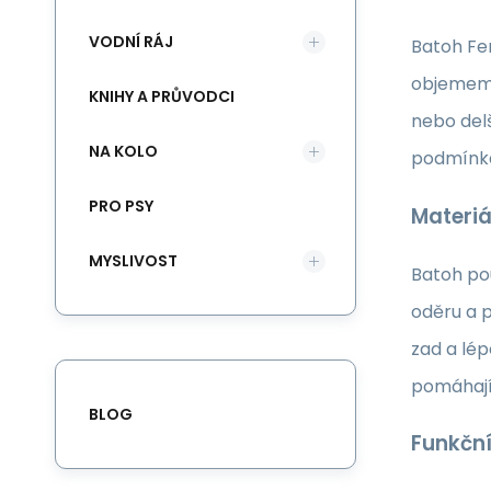
VODNÍ RÁJ
Batoh Fer
objemem 5
KNIHY A PRŮVODCI
nebo del
NA KOLO
podmínk
PRO PSY
Materiá
MYSLIVOST
Batoh po
oděru a 
zad a lé
pomáhají
BLOG
Funkční