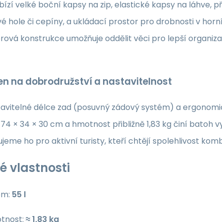
ízí velké boční kapsy na zip, elastické kapsy na láhve, 
é hole či cepíny, a ukládací prostor pro drobnosti v horn
vá konstrukce umožňuje oddělit věci pro lepší organizac
en na dobrodružství a nastavitelnost
tavitelné délce zad (posuvný zádový systém) a ergonomi
4 × 34 × 30 cm a hmotnost přibližně 1,83 kg činí batoh v
eme ho pro aktivní turisty, kteří chtějí spolehlivost k
é vlastnosti
em:
55 l
tnost:
≈ 1,83 kg