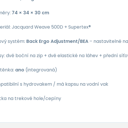
měry:
74 × 34 × 30 cm
eriál: Jacquard Weave 500D + Supertex®
ový systém:
Back Ergo Adjustment/BEA
– nastavitelné n
y: dvě boční na zip + dvě elastické na láhev + přední síť
štěnka:
ano
(integrovaná)
patibilní s hydrovakem / má kapsu na vodní vak
tka na trekové hole/cepíny