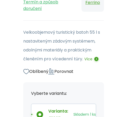
Termín a způsob
Ferrino
doručení
Velkoobjemový turistický batoh 55 l s
nastaviteným zádovým systémem,
odolnými materiály a praktickým
členěním pro vícedenní túry.
Více
Oblíbený
Porovnat
Vyberte variantu:
Varianta
:
Skladem
1
ks