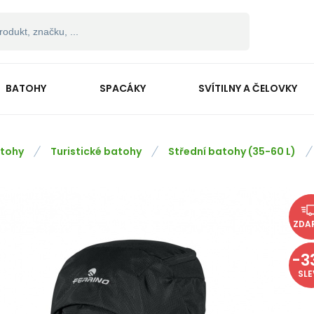
BATOHY
SPACÁKY
SVÍTILNY A ČELOVKY
tohy
Turistické batohy
Střední batohy (35-60 L)
ZDA
-
3
SL