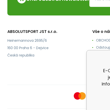
ABSOLUTSPORT JST s.r.o.
Vše o n
OBCHOD
Heinemannova 2695/6
Odstoup
160 00 Praha 6 - Dejvice
KONTAK
Česká republika
POŠTOV
Ochrana
E-O
inf