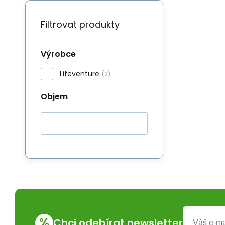
Filtrovat produkty
Výrobce
Lifeventure
(2)
Objem
%
Chci odebírat newsletter