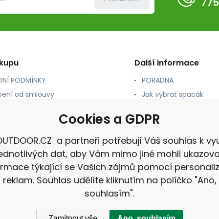
775
ákupu
Další informace
NÍ PODMÍNKY
PORADNA
ení od smlouvy
Jak vybrat spacák
TY
Jak vybrat batoh
Cookies a GDPR
NÉ A DOPRAVA
Jak vybrat karimatku
 osobních údajů
Reklamace
UTDOOR.CZ a partneři potřebují Váš souhlas k vyu
jednotlivých dat, aby Vám mimo jiné mohli ukazova
ormace týkající se Vašich zájmů pomocí personali
reklam. Souhlas udělíte kliknutím na políčko "Ano,
souhlasím".
Zamítnout vše
Ano, souhlasím