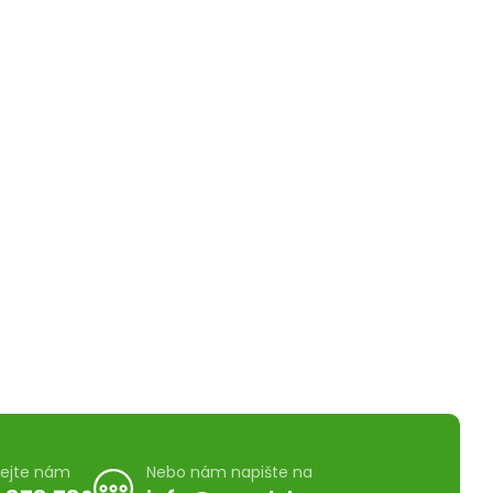
lejte nám
Nebo nám napište na