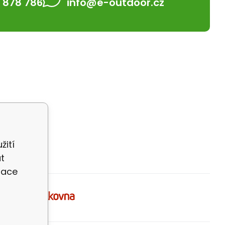
 878 786
info@e-outdoor.cz
žití
t
zace