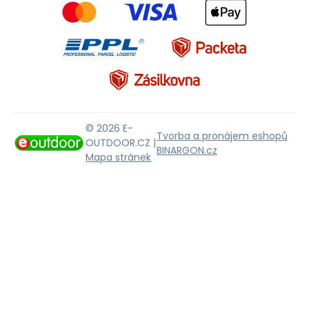
© 2026 E-
Tvorba a pronájem eshopů
OUTDOOR.CZ |
BINARGON.cz
Mapa stránek