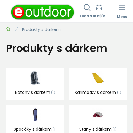
Hledat
Menu
Produkty s dárkem
Produkty s dárkem
Batohy s dárkem
Karimatky s dárkem
1
1
Spacáky s dárkem
Stany s dárkem
1
1