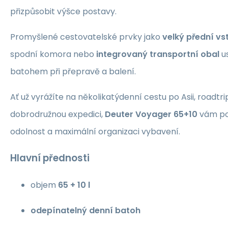
přizpůsobit výšce postavy.
Promyšlené cestovatelské prvky jako
velký přední vs
spodní komora nebo
integrovaný transportní obal
us
batohem při přepravě a balení.
Ať už vyrážíte na několikatýdenní cestu po Asii, roadt
dobrodružnou expedici,
Deuter Voyager 65+10
vám po
odolnost a maximální organizaci vybavení.
Hlavní přednosti
objem
65 + 10 l
odepínatelný denní batoh