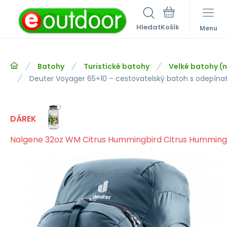
Hledat
Menu
Batohy
Turistické batohy
Velké batohy (n
Deuter Voyager 65+10 – cestovatelský batoh s odepí
DÁREK
Nalgene 32oz WM Citrus Hummingbird Citrus Humming