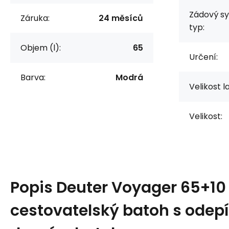
Zádový s
Záruka:
24 měsíců
typ:
Objem (l):
65
Určení:
Barva:
Modrá
Velikost l
Velikost:
Popis
Deuter Voyager 65+10
cestovatelský batoh s odep