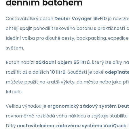
denním batohem
Cestovatelský batoh
Deuter Voyager 65+10
je navrže
chtějí spojit pohodlí trekového batohu s praktičností 
Ideální volba pro dlouhé cesty, backpacking, expedice
světem.
Batoh nabízí
základní objem 65 litrů
, který lze díky 
rozšířit až o dalších
10 litrů
. Součástí je také
odepínate
můžete použít na kratší výlety, do města nebo jako př
letadla.
Velkou výhodou je
ergonomický zádový systém Deut
rovnoměrně rozkládá váhu nákladu a zajišťuje stabilitu 
Díky
nastavitelnému zádovému systému VariQuick
l