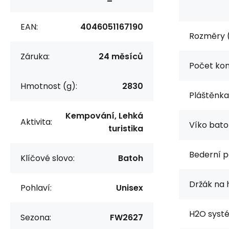
EAN:
4046051167190
Rozměry 
Záruka:
24 měsíců
Počet ko
Hmotnost (g):
2830
Pláštěnka
Kempování, Lehká
Aktivita:
Víko bato
turistika
Bederní p
Klíčové slovo:
Batoh
Držák na 
Pohlaví:
Unisex
H2O syst
Sezona:
FW2627