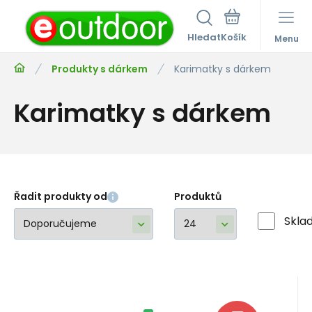
Hledat
Menu
Produkty s dárkem
Karimatky s dárkem
Karimatky s dárkem
Řadit produkty od
Produktů
Skla
Kód:
i600_n_71480