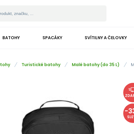
BATOHY
SPACÁKY
SVÍTILNY A ČELOVKY
tohy
Turistické batohy
Malé batohy (do 35 L)
M
ZDA
-
3
SL