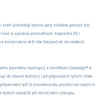
 kteří potřebují batoh, jenž zvládne převoz lyží,
nost a vysokou pohodlnost. Kapacita 25 l
mco konstrukce drží vše bezpečně na zádech.
ho pevného ripstopu) s certifikací bluesign® a
up do hlavní komory i při připnutých lyžích. Dále
připevnění lyží či snowboardu, poutka na cepín či
 že batoh nezatíží při náročném výstupu.