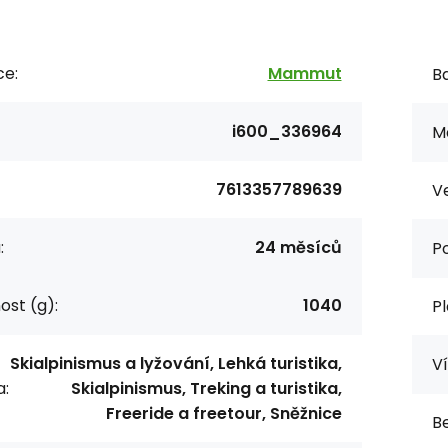
ce:
Mammut
Ba
i600_336964
Ma
7613357789639
Ve
:
24 měsíců
P
st (g):
1040
Pl
Skialpinismus a lyžování, Lehká turistika,
Ví
a:
Skialpinismus, Treking a turistika,
Freeride a freetour, Sněžnice
Be