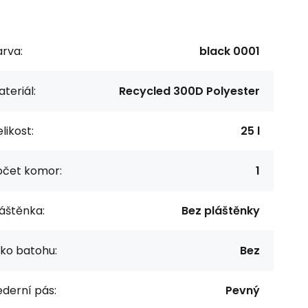
rva:
black 0001
teriál:
Recycled 300D Polyester
likost:
25 l
očet komor:
1
áštěnka:
Bez pláštěnky
ko batohu:
Bez
derní pás:
Pevný