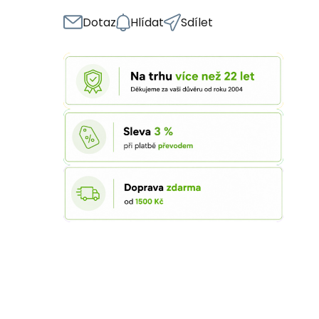
Dotaz
Hlídat
Sdílet