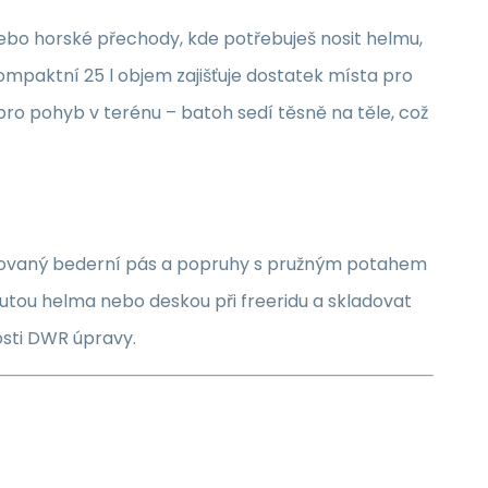
nebo horské přechody, kde potřebuješ nosit helmu,
Kompaktní 25 l objem zajišťuje dostatek místa pro
 pro pohyb v terénu – batoh sedí těsně na těle, což
lstrovaný bederní pás a popruhy s pružným potahem
tou helma nebo deskou při freeridu a skladovat
osti DWR úpravy.