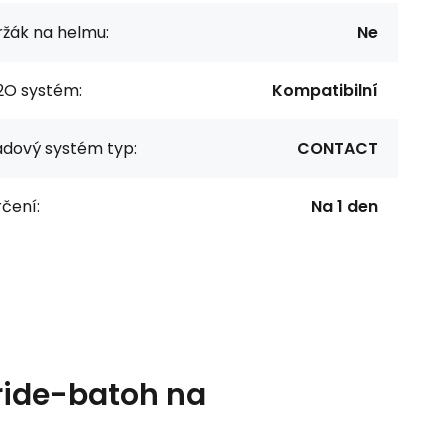
ržák na helmu:
Ne
2O systém:
Kompatibilní
ádový systém typ:
CONTACT
čení:
Na 1 den
ride-batoh na