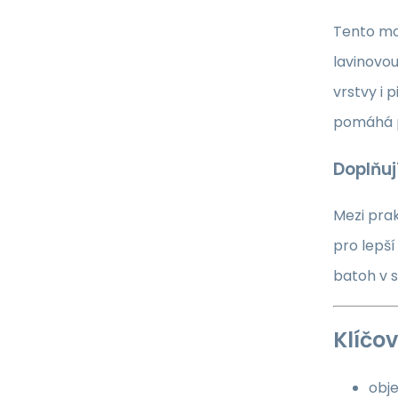
Tento mod
lavinovou
vrstvy i 
pomáhá p
Doplňuj
Mezi pra
pro lepš
batoh v 
Klíčov
obj