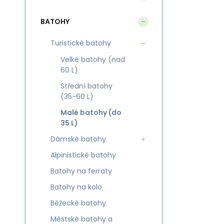
BATOHY
Turistické batohy
Velké batohy (nad
60 L)
Střední batohy
(35-60 L)
Malé batohy (do
35 L)
Dámské batohy
Alpinistické batohy
Batohy na ferraty
Batohy na kolo
Běžecké batohy
Městské batohy a