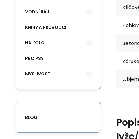
Klíčové
VODNÍ RÁJ
Pohlav
KNIHY A PRŮVODCI
NA KOLO
Sezona
PRO PSY
Záruka
MYSLIVOST
Objem 
BLOG
Popi
lyže