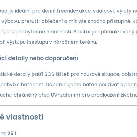
el je ideální pro denní freeride-akce, skialpové výlety 
 výbavu, přezutí i oblečení a mít vše snadno přístupné. 
pití, bez přebytečné hmotnosti. Prostor je optimalizovaný
ři výstupu i sestupu v náročném terénu.
ící detaily nebo doporučení
ktické detaily patří SOS štítek pro nouzové situace, po
í pohyb s batohem. Doporučujeme batoh používat s připnu
suchu, chráněný před UV-zářením pro prodloužení životn
é vlastnosti
em:
25 l