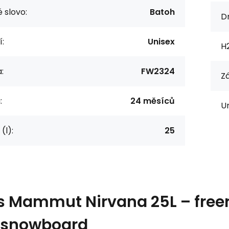
 slovo:
Batoh
D
í:
Unisex
H
:
FW2324
Z
:
24 měsíců
Ur
(l):
25
s
Mammut Nirvana 25L – free
/snowboard