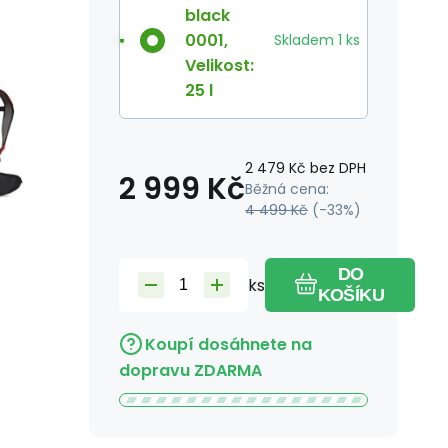
black
0001
,
Skladem
1
ks
Velikost
:
25 l
2 479
Kč
bez DPH
2 999
Kč
Běžná cena:
4 499
Kč
(-
33
%)
DO
ks
KOŠÍKU
Koupí dosáhnete na
dopravu ZDARMA