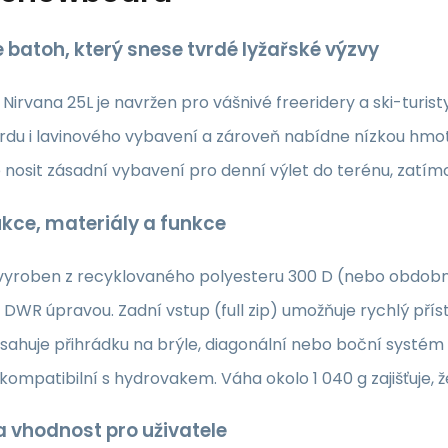
e batoh, který snese tvrdé lyžařské výzvy
rvana 25L je navržen pro vášnivé freeridery a ski-turisty,
du i lavinového vybavení a zároveň nabídne nízkou hmot
 nosit zásadní vybavení pro denní výlet do terénu, zatí
kce, materiály a funkce
 vyroben z recyklovaného polyesteru 300 D (nebo obdobné
DWR úpravou. Zadní vstup (full zip) umožňuje rychlý příst
ahuje přihrádku na brýle, diagonální nebo boční systém 
e kompatibilní s hydrovakem. Váha okolo 1 040 g zajišťuje,
 a vhodnost pro uživatele