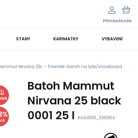
Přihlásit
Košík
STANY
KARIMATKY
VYBAVENÍ
ammut Nirvana 25L – freeride-batoh na lyže/snowboard
Batoh Mammut
Nirvana 25 black
RMA
0001 25 l
3
%
Kód:
i600_336964
EVA