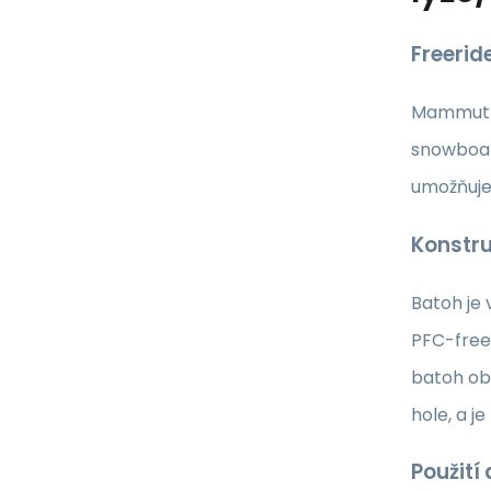
Freerid
Mammut Ni
snowboar
umožňuje
Konstru
Batoh je
PFC-free 
batoh obs
hole, a j
Použití