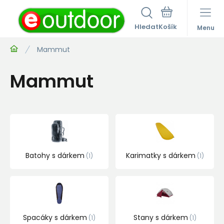
Hledat
Menu
Mammut
Mammut
Batohy s dárkem
Karimatky s dárkem
1
1
Spacáky s dárkem
Stany s dárkem
1
1