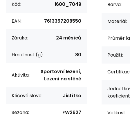
Kód:
i600_7049
Barva:
EAN:
7613357208550
Materiál:
Záruka:
24 měsíců
Průměr l
Hmotnost (g):
80
Použití:
Sportovní lezení,
Certifikac
Aktivita:
Lezení na stěně
Jednotko
Klíčové slovo:
Jistítko
koeficient
Sezona:
FW2627
Velikost: