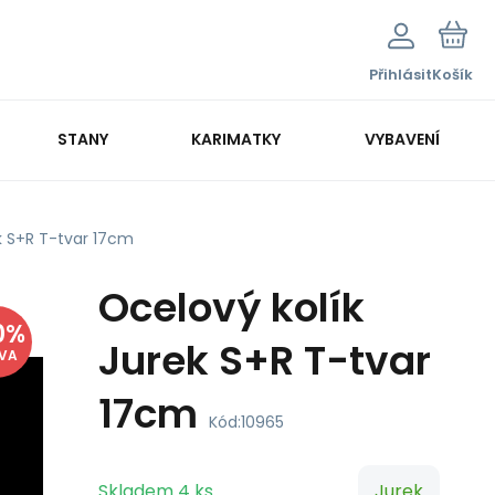
Přihlásit
Košík
STANY
KARIMATKY
VYBAVENÍ
k S+R T-tvar 17cm
Ocelový kolík
0
%
Jurek S+R T-tvar
EVA
17cm
Kód:
10965
Skladem
4
ks
Jurek