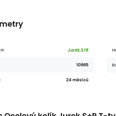
metry
ce:
Jurek S+R
H
10965
R
:
24 měsíců
s
Ocelový kolík Jurek S+R T-t