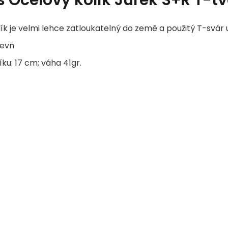
ík je velmi lehce zatloukatelný do země a použitý T-svár 
pevn
íku: 17 cm; váha 41gr.