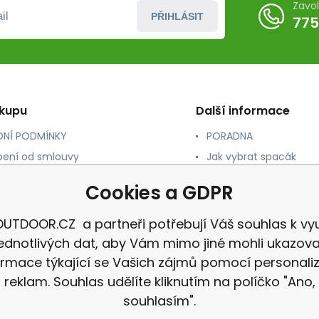
Zavo
PŘIHLÁSIT
775
ákupu
Další informace
NÍ PODMÍNKY
PORADNA
ení od smlouvy
Jak vybrat spacák
TY
Jak vybrat batoh
Cookies a GDPR
NÉ A DOPRAVA
Jak vybrat karimatku
 osobních údajů
Reklamace
UTDOOR.CZ a partneři potřebují Váš souhlas k vyu
jednotlivých dat, aby Vám mimo jiné mohli ukazova
ormace týkající se Vašich zájmů pomocí personali
reklam. Souhlas udělíte kliknutím na políčko "Ano,
souhlasím".