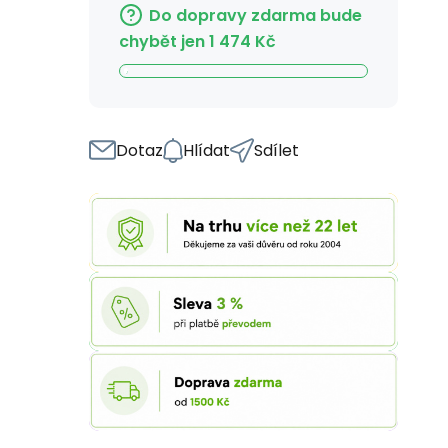
Do dopravy zdarma bude
chybět jen
1 474
Kč
Dotaz
Hlídat
Sdílet