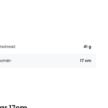
motnost:
41 g
ozměr:
17 cm
var 17cm