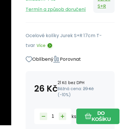
S+R
Termín a způsob doručení
Ocelové kolíky Jurek S+R 17cm T-
tvar
Více
Oblíbený
Porovnat
21
Kč
bez DPH
26
Kč
Běžná cena:
29
Kč
(-
10
%)
DO
ks
KOŠÍKU