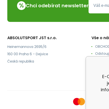
%
Chci odebírat newsletter
ABSOLUTSPORT JST s.r.o.
Vše o n
OBCHOD
Heinemannova 2695/6
Odstoup
160 00 Praha 6 - Dejvice
KONTAK
Česká republika
POŠTOV
Ochrana
E-O
inf