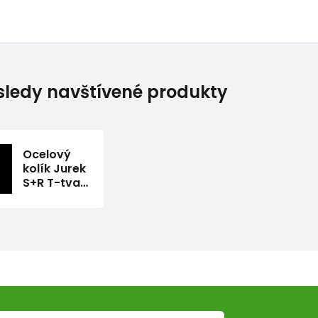
ledy navštívené produkty
Ocelový
kolík Jurek
S+R T-tvar
17cm