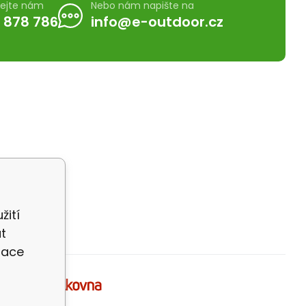
lejte nám
Nebo nám napište na
 878 786
info@e-outdoor.cz
žití
t
zace