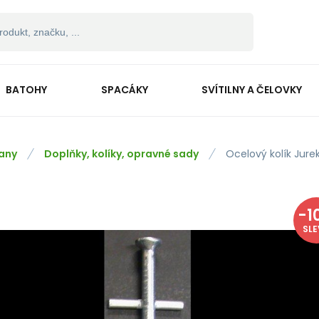
BATOHY
SPACÁKY
SVÍTILNY A ČELOVKY
any
Doplňky, kolíky, opravné sady
Ocelový kolík Jure
-
1
SL