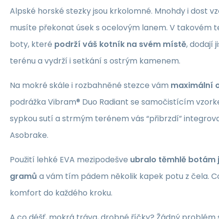
Alpské horské stezky jsou krkolomné. Mnohdy i dost vzd
musíte překonat úsek s ocelovým lanem. V takovém t
boty, které
podrží váš kotník na svém místě
, dodají
terénu a vydrží i setkání s ostrým kamenem.
Na mokré skále i rozbahněné stezce vám
maximální 
podrážka Vibram® Duo Radiant se samočistícím vzorke
sypkou sutí a strmým terénem vás “přibrzdí” integrov
Asobrake.
Použití lehké EVA mezipodešve
ubralo těmhlě botám j
gramů
a vám tím pádem několik kapek potu z čela. Co
komfort do každého kroku.
A co déšť, mokrá tráva, drobné říčky? Žádný problé