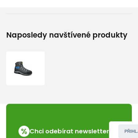
Naposledy navštívené produkty
Asolo
Finder
GV
MM
graphite/gunmetal/sporty
blue/A915
%
Chci odebírat newsletter
PŘIHL