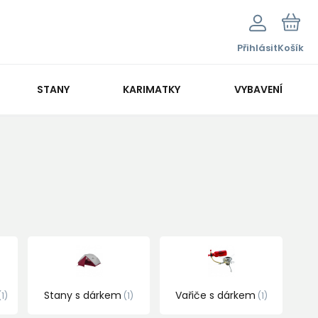
Přihlásit
Košík
STANY
KARIMATKY
VYBAVENÍ
Stany s dárkem
Vařiče s dárkem
1
1
1