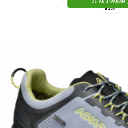
DETAIL
(
11
VARIANT
stupové či ferratové boty s membránou GORE-TEX® a koženým sv
B024
rském až lezeckém terénu.