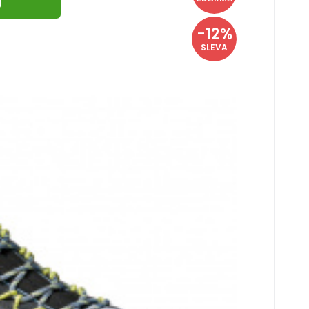
)
rškem. Získáš s nimi jistotu v náročném
-12%
SLEVA