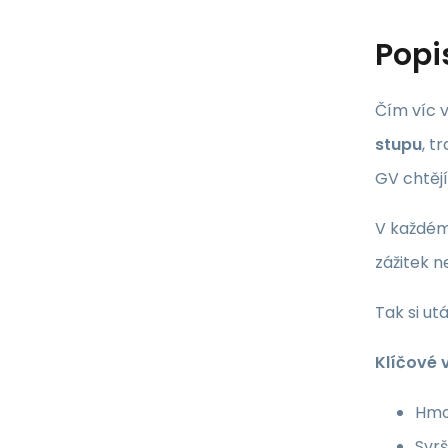
Popi
Čím víc v
stupu
, t
GV chtějí
V každém 
zážitek 
Tak si ut
Klíčové 
Hmot
Svrš