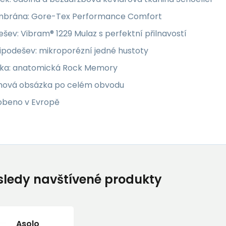
brána: Gore-Tex Performance Comfort
šev: Vibram® 1229 Mulaz s perfektní přilnavostí
ipodešev: mikroporézní jedné hustoty
žka: anatomická Rock Memory
ová obsázka po celém obvodu
obeno v Evropě
ledy navštívené produkty
Asolo