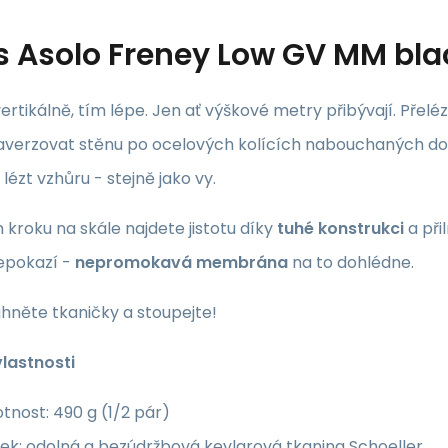
s
Asolo Freney Low GV MM bla
ertikálně, tím lépe. Jen ať výškové metry přibývají. Přelé
raverzovat stěnu po ocelových kolících nabouchaných do
 lézt vzhůru - stejně jako vy.
kroku na skále najdete jistotu díky
tuhé konstrukci
a při
nepokazí -
nepromokavá membrána
na to dohlédne.
áhněte tkaničky a stoupejte!
vlastnosti
nost: 490 g (1/2 pár)
ek: odolná a bezúdržbová kevlarová tkanina Schoeller