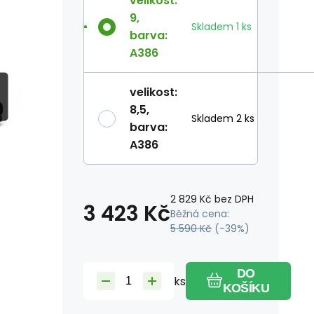
velikost
:
9
,
Skladem
1
ks
barva
:
A386
velikost
:
8,5
,
Skladem 2 ks
barva
:
A386
2 829
Kč
bez DPH
3 423
Kč
Běžná cena:
5 590
Kč
(-
39
%)
DO
ks
KOŠÍKU