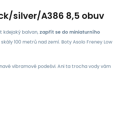
ck/silver/A386 8,5 obuv
zt kdejaký balvan,
zapřít se do miniaturního
 skály 100 metrů nad zemí. Boty Asolo Freney Low
lnavé vibramové podešvi. Ani ta trocha vody vám