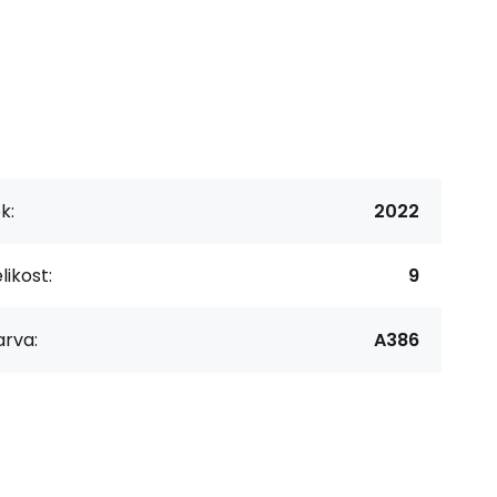
k:
2022
likost:
9
arva:
A386