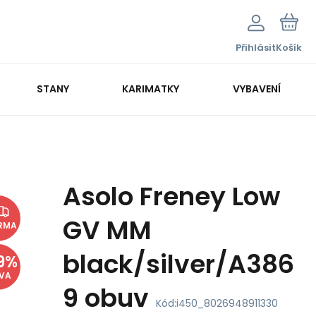
Přihlásit
Košík
STANY
KARIMATKY
VYBAVENÍ
Asolo Freney Low
GV MM
RMA
black/silver/A386
9
%
EVA
9 obuv
Kód:
i450_8026948911330