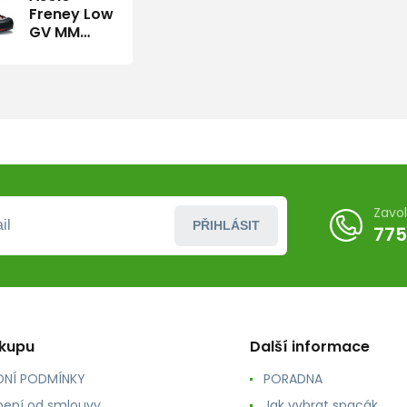
Freney Low
GV MM
black/silver/A386
8,5 obuv
Zavo
PŘIHLÁSIT
775
ákupu
Další informace
NÍ PODMÍNKY
PORADNA
ení od smlouvy
Jak vybrat spacák