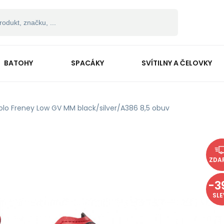
BATOHY
SPACÁKY
SVÍTILNY A ČELOVKY
olo Freney Low GV MM black/silver/A386 8,5 obuv
ZDA
-
3
SL