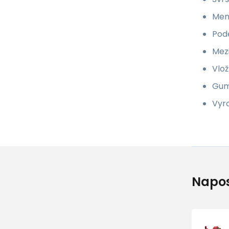
Mem
Pode
Mez
Vlo
Gum
Vyr
Napos