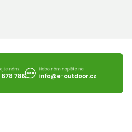
lejte nám
Nebo nám napište na
 878 786
info@e-outdoor.cz