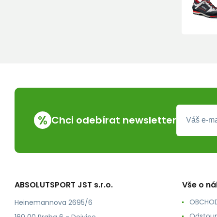
%
Chci odebírat newsletter
ABSOLUTSPORT JST s.r.o.
Vše o n
OBCHOD
Heinemannova 2695/6
Odstoup
160 00 Praha 6 - Dejvice