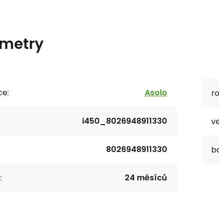
metry
ce:
Asolo
ro
i450_8026948911330
ve
8026948911330
b
:
24 měsíců