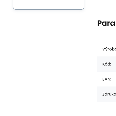
Para
Výrob
Kód:
EAN:
Záruka