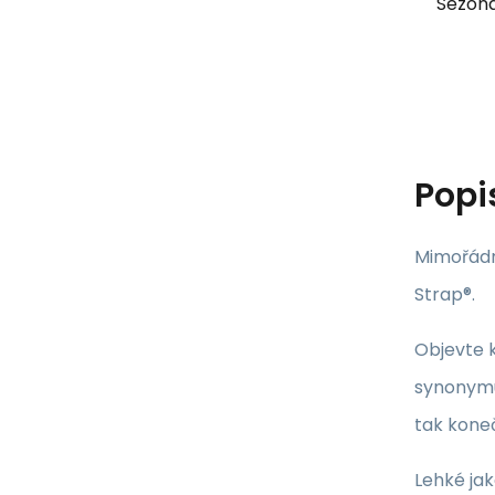
Sezona
Popi
Mimořádn
Strap®.
Objevte k
synonymum
tak koneč
Lehké ja