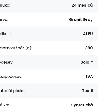
ruka:
24 měsíců
rva:
Granit Gray
likost:
41 EU
motnost/pár (g):
390
odešev:
Solo™
ezipodešev:
EVA
teriál pásku:
Textil
élka:
Syntetická