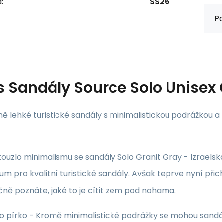
:
SS26
Po
s
Sandály Source Solo Unisex 
ě lehké turistické sandály s minimalistickou podrážko
ouzlo minimalismu se sandály Solo Granit Gray - Izraelská
 pro kvalitní turistické sandály. Avšak teprve nyní přic
ně poznáte, jaké to je cítit zem pod nohama.
ko pírko - Kromě minimalistické podrážky se mohou sandá