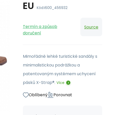
EU
Kód:
i600_456932
Termín a způsob
Source
doručení
Mimořádně lehké turistické sandály s
minimalistickou podrážkou a
patentovaným systémem uchycení
pásků X-Strap®.
Více
Oblíbený
Porovnat