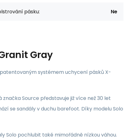
lstrování pásku:
Ne
Granit Gray
u a patentovaným systémem uchycení pásků X-
 značka Source představuje již více než 30 let
hází se sandály v duchu barefoot. Díky modelu Solo
ly Solo pochlubit také mimořádně nízkou váhou.