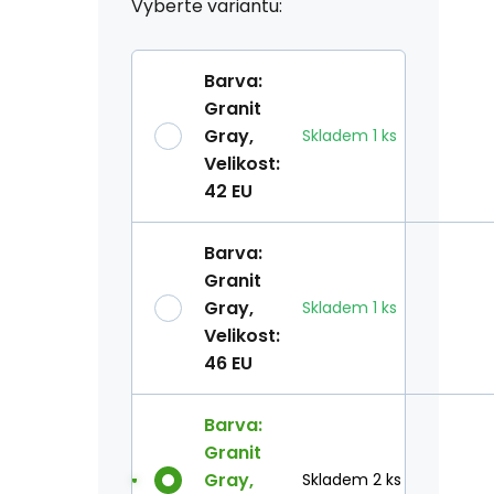
Vyberte variantu:
Barva
:
Granit
Gray
,
Skladem
1
ks
Velikost
:
42 EU
Barva
:
Granit
Gray
,
Skladem
1
ks
Velikost
:
46 EU
Barva
:
Granit
Gray
,
Skladem 2 ks