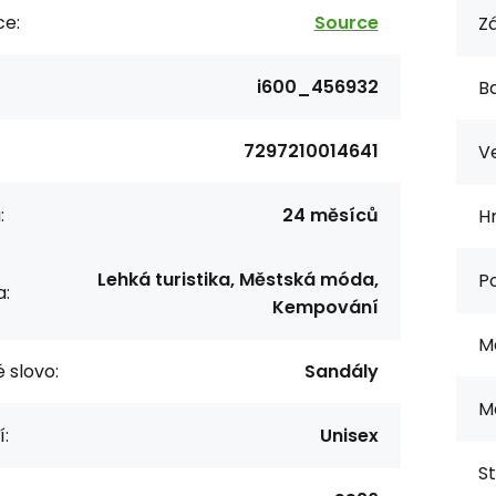
ce:
Source
Zá
i600_456932
Ba
7297210014641
Ve
:
24 měsíců
H
Lehká turistika, Městská móda,
P
a:
Kempování
M
 slovo:
Sandály
Ma
í:
Unisex
St