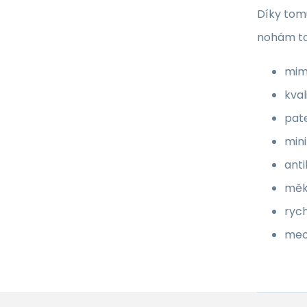
Díky tom
nohám ta
mimo
kval
pat
mini
anti
měk
ryc
mec