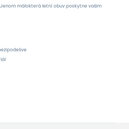
 Jenom málokterá letní obuv poskytne vašim
 mezipodešve
iál