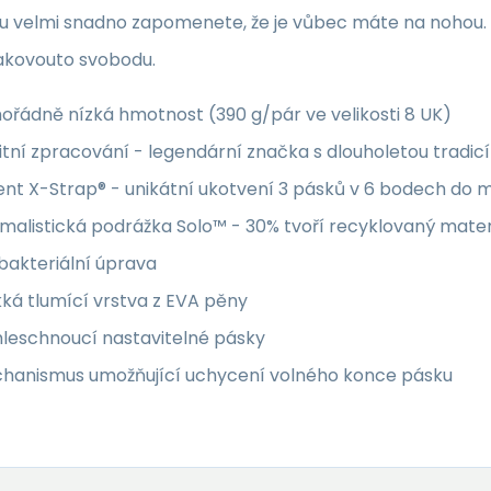
u velmi snadno zapomenete, že je vůbec máte na nohou.
kovouto svobodu.
řádně nízká hmotnost (390 g/pár ve velikosti 8 UK)
itní zpracování - legendární značka s dlouholetou tradicí
ent X-Strap® - unikátní ukotvení 3 pásků v 6 bodech do
malistická podrážka Solo™ - 30% tvoří recyklovaný mater
bakteriální úprava
ká tlumící vrstva z EVA pěny
hleschnoucí nastavitelné pásky
hanismus umožňující uchycení volného konce pásku