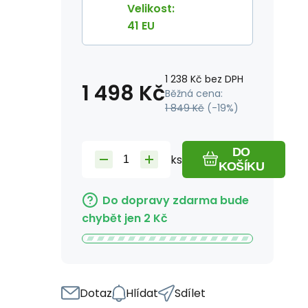
Velikost
:
41 EU
1 238
Kč
bez DPH
1 498
Kč
Běžná cena:
1 849
Kč
(-
19
%)
DO
ks
KOŠÍKU
Do dopravy zdarma bude
chybět jen
2
Kč
Dotaz
Hlídat
Sdílet