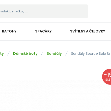
BATOHY
SPACÁKY
SVÍTILNY A ČELOVKY
ty
Dámské boty
Sandály
Sandály Source Solo Un
-
1
SL