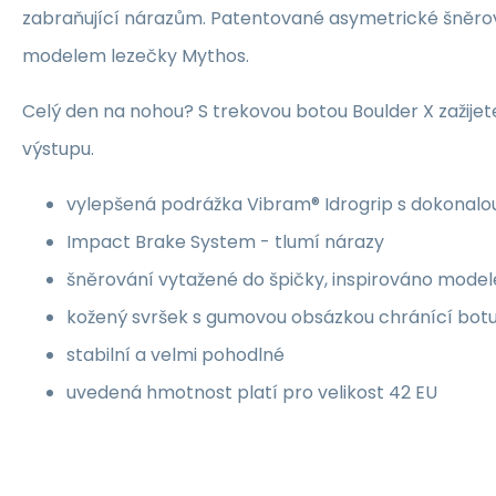
zabraňující nárazům. Patentované asymetrické šněrov
modelem lezečky Mythos.
Celý den na nohou? S trekovou botou Boulder X zažije
výstupu.
vylepšená podrážka Vibram® Idrogrip s dokonalou
Impact Brake System - tlumí nárazy
šněrování vytažené do špičky, inspirováno mode
kožený svršek s gumovou obsázkou chránící botu
stabilní a velmi pohodlné
uvedená hmotnost platí pro velikost 42 EU