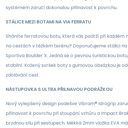
systémem zaručí dokonalou přilnavost k povrchu.
STÁLICE MEZI BOTAMI NA VIA FERRATU
Sháníte ferratovou botu, která vás podrží při každém ná
na cestách v těžkém terénu? Doporučujeme stálici na 
Sportiva Boulder X. Jedná se o pevnou turistickou botu,
stabilní. Kožený svršek boty s gumovou obsázkou je odo
zdolávání cest.
NÁSTUPOVKA S ULTRA PŘILNAVOU PODRÁŽKOU
Nový vylepšený design podešve Vibram® Idrogrip zaru
přilnavost k povrchu při stoupání vzhůru a Impact Bra
brzdnou sílu při sestupech. Měkká 2mm vložka EVA má 