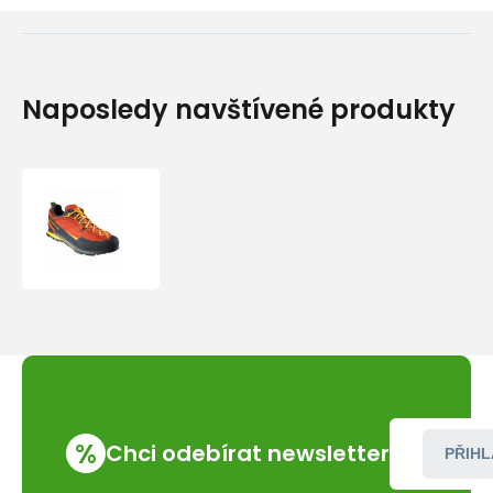
Naposledy navštívené produkty
Boty
La
Sportiva
Boulder
X
%
Chci odebírat newsletter
PŘIHL