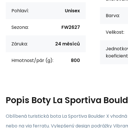
Pohlaví:
Unisex
Barva:
Sezona:
FW2627
Velikost:
Záruka:
24 měsíců
Jednotko
koeficient
Hmotnost/pár (g):
800
Popis
Boty La Sportiva Bould
Oblíbená turistická bota La Sportiva Boulder X vhodn
nebo na via ferratu. Vylepšený design podrážky Vibra