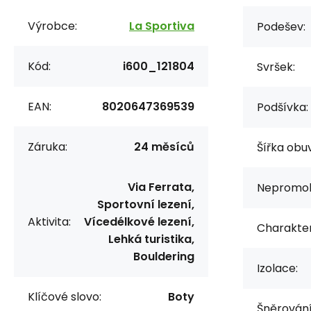
Výrobce:
La Sportiva
Podešev:
Kód:
i600_121804
Svršek:
EAN:
8020647369539
Podšívka:
Záruka:
24 měsíců
Šířka obuv
Via Ferrata,
Nepromok
Sportovní lezení,
Aktivita:
Vícedélkové lezení,
Charakter
Lehká turistika,
Bouldering
Izolace:
Klíčové slovo:
Boty
Šněrování