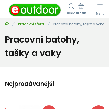
Hledat
Menu
Pracovní sféra
Pracovní batohy, tašky a vaky
Pracovní batohy,
tašky a vaky
Nejprodávanější
59
03
03
Kód:
EAN:
Kód dod.:
3342540844902
i549_S042CA00
S042CA00
Kód dod.:
EAN:
Kód:
8005436096575
i457_77676
CAM001681