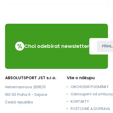
%
Chci odebírat newsletter
PŘIHL
ABSOLUTSPORT JST s.r.o.
Vše o nákupu
OBCHODNÍ PODMÍNKY
Heinemannova 2695/6
Odstoupení od smlouvy
160 00 Praha 6 - Dejvice
KONTAKTY
Česká republika
POŠTOVNÉ A DOPRAVA