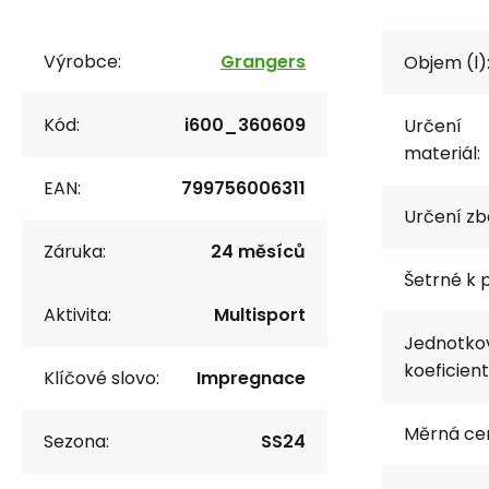
Výrobce:
Grangers
Objem (l)
Kód:
i600_360609
Určení
materiál:
EAN:
799756006311
Určení zbo
Záruka:
24 měsíců
Šetrné k p
Aktivita:
Multisport
Jednotko
koeficient
Klíčové slovo:
Impregnace
Měrná ce
Sezona:
SS24