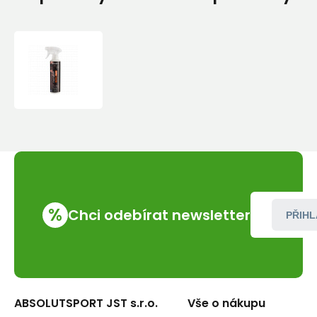
Impregnace
Grangers
Footwear
Repel
Plus
275
ml
Spray
%
Chci odebírat newsletter
PŘIHL
ABSOLUTSPORT JST s.r.o.
Vše o nákupu