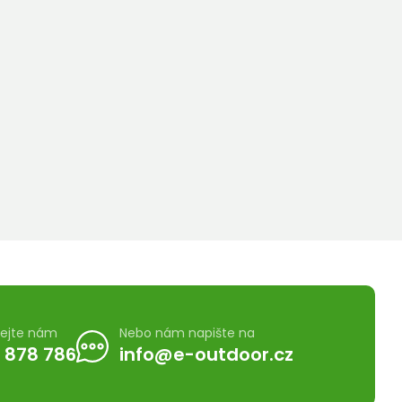
lejte nám
Nebo nám napište na
 878 786
info@e-outdoor.cz