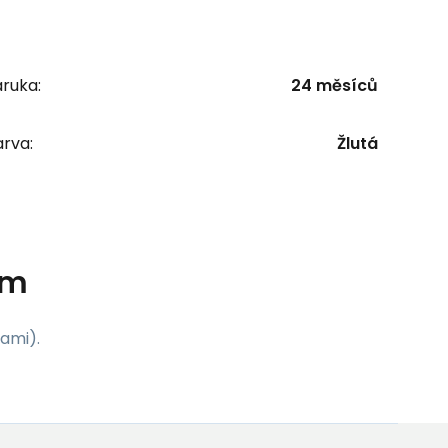
ruka:
24 měsíců
rva:
Žlutá
cm
ami).