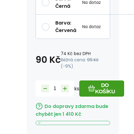
Na dotaz
Černá
Barva
:
Na dotaz
Červená
74
Kč
bez DPH
90
Kč
Běžná cena:
99
Kč
(-
9
%)
DO
ks
KOŠÍKU
Do dopravy zdarma bude
chybět jen
1 410
Kč