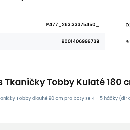
P477_263:33375450_
Zá
9001406999739
Ba
s
Tkaničky Tobby Kulaté 180 
kaničky Tobby dlouhé 90 cm pro boty se 4 - 5 háčky (dírk