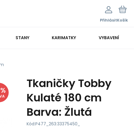
Přihlásit
Košík
STANY
KARIMATKY
VYBAVENÍ
cm
Tkaničky Tobby
9
%
Kulaté 180 cm
EVA
Barva: Žlutá
Kód:
P477_263:33375450_