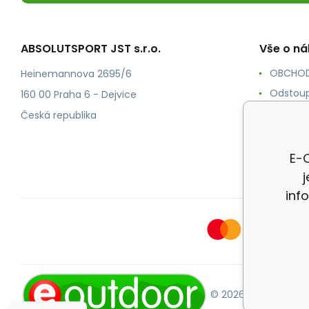
ABSOLUTSPORT JST s.r.o.
Vše o n
OBCHOD
Heinemannova 2695/6
Odstoup
160 00 Praha 6 - Dejvice
KONTAK
Česká republika
POŠTOV
Ochrana
E-O
inf
© 2026 E-OUTDOOR.