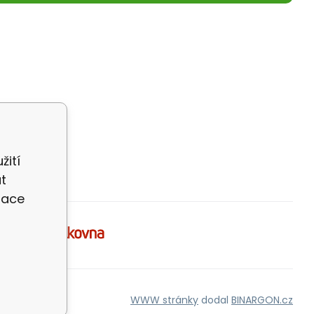
žití
t
zace
WWW stránky
dodal
BINARGON.cz