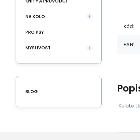
KNIHY A PRŮVODCI
NA KOLO
Kód:
PRO PSY
EAN:
MYSLIVOST
Popi
BLOG
Kulaté t