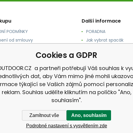
ákupu
Další informace
NÍ PODMÍNKY
PORADNA
ení od smlouvy
Jak vybrat spacák
TY
Jak vybrat batoh
Cookies a GDPR
NÉ A DOPRAVA
Jak vybrat karimatku
 osobních údajů
Reklamace
UTDOOR.CZ a partneři potřebují Váš souhlas k vyu
jednotlivých dat, aby Vám mimo jiné mohli ukazova
ormace týkající se Vašich zájmů pomocí personali
reklam. Souhlas udělíte kliknutím na políčko "Ano,
souhlasím".
Zamítnout vše
Ano, souhlasím
Podrobné nastavení s vysvětlením zde
CZ |
Mapa stránek