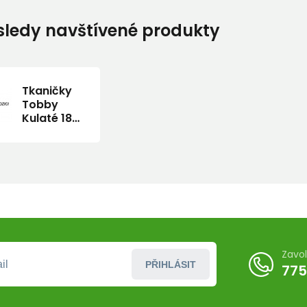
ledy navštívené produkty
Tkaničky
Tobby
Kulaté 180
cm
Zavo
PŘIHLÁSIT
775